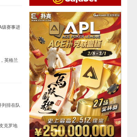
A级赛事进
球，英格兰
并列排在队
支克罗地