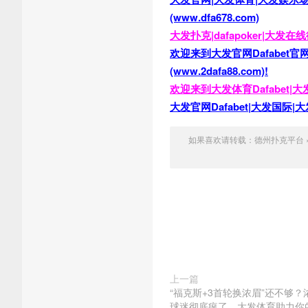
(www.dfa678.com)
大发扑克|dafapoker|大发
欢迎来到大发官网Dafabet官网，
(www.2dafa88.com)!
欢迎来到大发体育Dafabet|大发
大发官网Dafabet|大发国际|
如果喜欢请转载：
德州扑克平台
上一篇
“福克斯+3首轮换浓眉”还不够
球迷彻底疯了，大发体育助力你