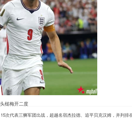
+头槌梅开二度
115次代表三狮军团出战，超越名宿杰拉德、追平贝克汉姆，并列排