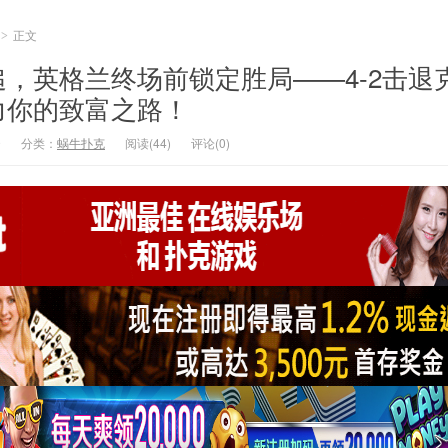
正文
>
，英格兰终场前锁定胜局——4-2击退
力你的致富之路！
9
分类：
蜗牛扑克
阅读(44)
评论(0)