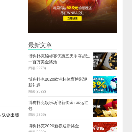
最新文章
博狗扑克锦标赛优惠五天争夺超过
一百万美金奖池
阅读(2278)
博狗扑克2020欧洲杯体育博彩迎
新礼遇
阅读(2322)
博狗扑克娱乐场迎新奖金+幸运红
包
在
队史出场
阅读(2359)
博狗扑克2020新春迎新奖金
阅读(2239)