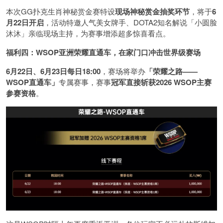
本次GG扑克生肖神秘赏金赛特设
现场神秘赏金抽奖环节
，将于
6
月22日开启
，活动特邀人气美女牌手、DOTA2知名解说「小圆脸
沐沐」亲临现场主持，为赛事增添超多惊喜看点。
福利四：WSOP亚洲荣耀直通车，在家门口冲击世界级赛场
6月22日、6月23日每日18:00
，赛场将举办
「荣耀之路——
WSOP直通车」
专属赛事，赛事
冠军直接斩获2026 WSOP主赛
参赛资格
。