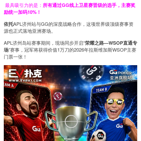
最具吸引力的是：
所有通过
GG
线上卫星赛晋级的选手，主赛奖
励统一加码
10%
！
依托
APL济州站与GG的深度战略合作，这项世界级顶级赛事资
源也正式落地亚洲赛场。
APL济州岛站赛事期间，现场同步开启“
荣耀之路
—WSOP
直通专
场
”赛事，冠军将获得价值1万刀的2026年拉斯维加斯WSOP主赛
门票一张！