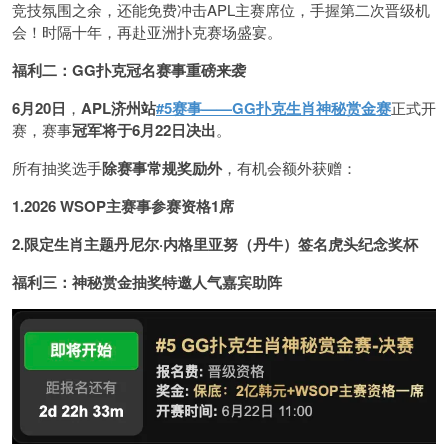
竞技氛围之余，还能免费冲击APL主赛席位，手握第二次晋级机
会！时隔十年，再赴亚洲扑克赛场盛宴。
福利二：GG扑克冠名赛事重磅来袭
6月20日
，
APL济州站
#5赛事——GG扑克生肖神秘赏金赛
正式开
赛，赛事
冠军将于6月22日决出
。
所有抽奖选手
除赛事常规奖励外
，有机会额外获赠：
1.2026 WSOP主赛事参赛资格1席
2.限定生肖主题丹尼尔·内格里亚努（丹牛）签名虎头纪念奖杯
福利三：神秘赏金抽奖特邀人气嘉宾助阵