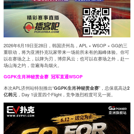
2026年6月19日至28日，韩国济州岛，APL × WSOP × GG的三
重联动，将为亚洲扑克玩家带来一场前所未有的巅峰体验。
你可
以在赛场之上，以牌为刃，博弈风云；也可以在赛场之外，赴一
场山海之约，尝遍海岛烟火。
GGPK生肖神秘赏金赛
冠军直通WSOP
本次APL济州站特别推出“
GGPK
生肖神秘赏金赛
”，总保底高达
2
亿韩元
，Day 1设置四个Flight，竞争激烈程度可见一斑。