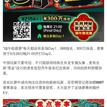
“端午粽霸赛”每天都设有多场Day1，888报名，800万保底，赛事
将于6月28日晚21:00开打Day2。
中国玩家只要夺冠，不只能获得特殊生肖龙专属头像，更有全
新“黑金”设计的虎首造型丹牛签名纪念奖杯，为你的胜利荣耀加
冕。
若在比赛中成功淘汰任意特色昵称玩家，至官网登记再加赠
888T
赛事基金，多次猎杀可重复获奖，大大提升了这场赛事的额外
EV。