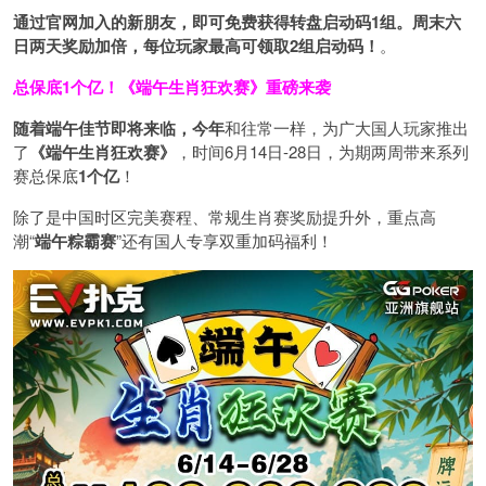
通过官网加入的新朋友，即可免费获得转盘启动码1组。周末六
日两天奖励加倍，每位玩家最高可领取2组启动码！
。
总保底1个亿！
《端午生肖狂欢赛》重磅来袭
随着端午佳节即将来临，今年
和往常一样，为广大国人玩家推出
了
《端午生肖狂欢赛》
，时间6月14日-28日，为期两周带来系列
赛总保底
1
个亿
！
除了是中国时区完美赛程、常规生肖赛奖励提升外，重点高
潮“
端午粽霸赛
”还有国人专享双重加码福利！