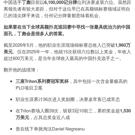
中国选手
丁彪
目前以
6,100,000记分牌
位列决赛桌第六位。虽然距
离领先者有较大差距，但对于这位早已在高额锦标赛领域证明自
己的顶尖牌手来说，任何记分牌量都意味着机会。
如果要在当下全球高额扑克巡回赛中寻找一张最具统治力的中国
面孔，丁彪会是很多人的答案。
截至2026年5月，他的职业生涯现场锦标赛总收入已突破
1,960万
美元
。仅在2025年一年，他就15次获得六位数以上奖金，年收入
超过600万美元，是当年全球收入最高的中国扑克选手之一。
翻开他的战绩簿：
三座Triton系列赛冠军奖杯
，其中包括一次含金量极高的
PLO项目卫冕
职业生涯累计36次进入奖励圈，决赛桌常客已成常态
在Triton赛场入圈39次，斩获3冠10前三，累积奖金超
1,530
万美元
，占其总奖金近八成
曾在线下单挑淘汰Daniel Negreanu