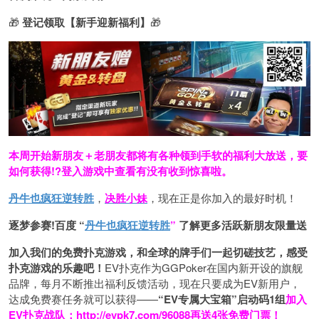
🎁
登记领取【新手迎新福利】
🎁
本周开始新朋友＋老朋友都将有各种领到手软的福利大放送，要
如何获得!?登入游戏中查看有没有收到惊喜啦。
丹牛也疯狂逆转胜
，
决胜小妹
，现在正是你加入的最好时机！
逐梦参赛!百度 “
丹牛也疯狂逆转胜
”
了解更多
活跃新朋友限量送
加入我们的免费扑克游戏，和全球的牌手们一起切磋技艺，感受
扑克游戏的乐趣吧！
EV扑克作为GGPoker在国内新开设的旗舰
品牌，每月不断推出福利反馈活动，现在只要成为EV新用户，
达成免费赛任务就可以获得——
“EV专属大宝箱”启动码1组
加入
EV扑克战队：
http://evpk7.com/96088
再送4张免费门票！