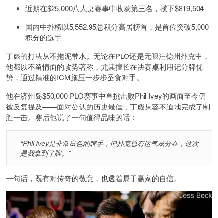
近期在$25,000八人桌赛事中收获第三名，揽下$819,504
国内中扑榜以5,552.95总积分高居榜首，是首位突破5,000
积分的选手
丁彪的打法从不拖泥带水。无论在PLO还是无限注德州扑克中，
他都以不留情面的攻势著称，尤其擅长在决赛桌利用记分牌优
势，通过精准的ICM施压一步步蚕食对手。
他在济州岛$50,000 PLO赛事中单挑击败Phil Ivey的画面至今仍
被反复提及——面对公认的历史最佳，丁彪从容不迫地完成了制
胜一击。赛后他说了一句值得品味的话：
“Phil Ivey是非常出色的牌手，但扑克总有运气成分在，这次
是我拿到了牌。”
一句话，既有对传奇的敬意，也透着属于赢家的自信。