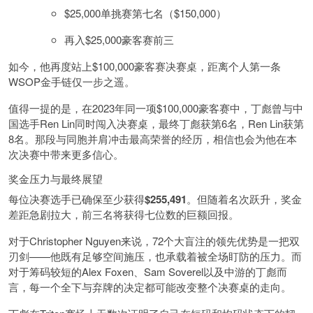
$25,000单挑赛第七名（$150,000）
再入$25,000豪客赛前三
如今，他再度站上$100,000豪客赛决赛桌，距离个人第一条
WSOP金手链仅一步之遥。
值得一提的是，在2023年同一项$100,000豪客赛中，丁彪曾与中
国选手Ren Lin同时闯入决赛桌，最终丁彪获第6名，Ren Lin获第
8名。那段与同胞并肩冲击最高荣誉的经历，相信也会为他在本
次决赛中带来更多信心。
奖金压力与最终展望
每位决赛选手已确保至少获得
$255,491
。但随着名次跃升，奖金
差距急剧拉大，前三名将获得七位数的巨额回报。
对于Christopher Nguyen来说，72个大盲注的领先优势是一把双
刃剑——他既有足够空间施压，也承载着被全场盯防的压力。而
对于筹码较短的Alex Foxen、Sam Soverel以及中游的丁彪而
言，每一个全下与弃牌的决定都可能改变整个决赛桌的走向。