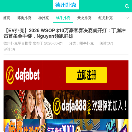
首页
博狗扑克
神扑克
蜗牛扑克
天龙扑克
红龙扑克
新葡京棋牌
红星扑克
扑克之星
比特币扑克
【EV扑克】2026 WSOP $10万豪客赛决赛桌开打：丁彪冲
击首条金手链，Nguyen领跑群雄
德州扑克平台推荐 发布于 2026-06-21
分类：
蜗牛扑克
阅读(37)
评论(0)