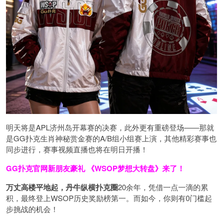
明天将是APL济州岛开幕赛的决赛，此外更有重磅登场——那就
是GG扑克生肖神秘赏金赛的A/B组小组赛上演，其他精彩赛事也
同步进行，赛事视频直播也将在明日开播！
GG扑克官网新朋友豪礼
《WSOP梦想大转盘》来了！
万丈高楼平地起，丹牛纵横扑克圈
20余年，凭借一点一滴的累
积，最终登上WSOP历史奖励榜第一。而如今，你则有0门槛起
步挑战的机会！