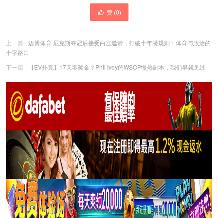
赞 (
0
)
上一篇
迈博体育 尼克斯夺冠后接受白宫邀请，打破十年潜规则：体育与政治的
十字路口
下一篇
【EV扑克】17天零奖金？Phil Ivey的WSOP慢热剧本，我们早就见过