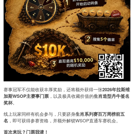
赛事冠军不仅能收获丰厚奖励，还将额外获得一张
2026
年拉斯维
加斯
WSOP
主赛事门票
，以及极具收藏价值的
生肖造型丹牛签名
奖杯
。
线上玩家同样有机会参与，只要跻身
生肖系列赛百万周榜前五
名
，即可获得参赛资格，并额外解锁WSOP直通车赛机会。
首次来玩？门票我请！