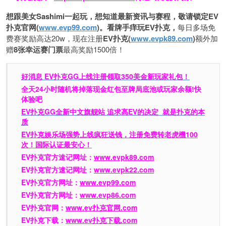
想跟美女Sashimi一起玩，
想知道最新资讯与赛程，
敬请锁定EV
扑克官网(
www.evp99.com
)。
看牌手痒玩EV扑克，
每日多场免
费赛奖励高达20w，现在注册
EV扑克(
www.evpk89.com
)
额外加
赠
8张幸运赛门票
最高奖励1500倍！
好消息 EV扑克GG上线注册领取350美金新玩家礼包！
全天24小时随机将掉落现金红包至牌局底池或玩家余额!快
体验吧
EV扑克GG
全新中文旗舰站
追求高EV
的决定
就是扑克的本
质
EV扑克娱乐场强势上线疯狂送钱，注册免费转老虎機100
次！国际认证最安心！
EV扑克官方速记网址：
www.evpk89.com
EV扑克官方速记网址：
www.evpk22.com
EV扑克官方网址：
www.evp99.com
EV扑克官方网址：
www.evp86.com
EV扑克官网：
www.ev扑克官网.com
EV扑克下载：
www.ev扑克下载.com