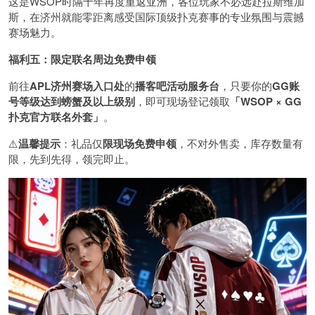
这是WSOP时隔十年再度重返亚洲，各位玩家不必远赴拉斯维加
斯，在济州就能零距离感受国际顶级扑克赛事的专业氛围与震撼
赛场魅力。
福利五：限定联名周边免费申领
前往
APL济州赛场入口处
的
播客吧活动服务台
，只要你的
GG账
号
等级达到螃蟹及以上级别
，即可现场登记领取
「WSOP × GG
扑克官方联名外套」
。
⚠️
温馨提示
：礼品仅
限现场免费申领
，不对外售卖，库存数量有
限，先到先得，领完即止。