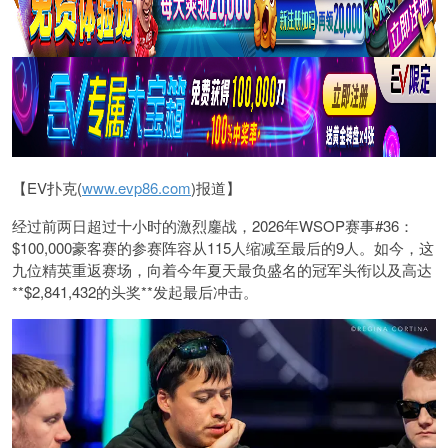
【EV扑克(
www.evp86.com
)报道】
经过前两日超过十小时的激烈鏖战，2026年WSOP赛事#36：
$100,000豪客赛的参赛阵容从115人缩减至最后的9人。如今，这
九位精英重返赛场，向着今年夏天最负盛名的冠军头衔以及高达
**$2,841,432的头奖**发起最后冲击。