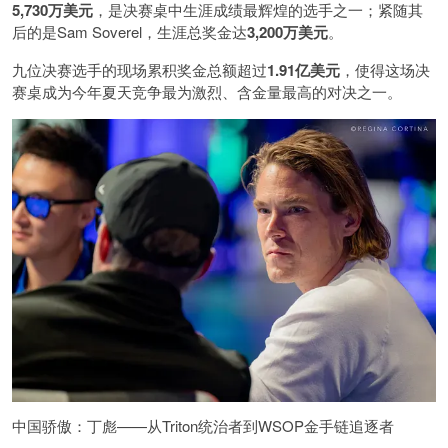
5,730万美元
，是决赛桌中生涯成绩最辉煌的选手之一；紧随其
后的是Sam Soverel，生涯总奖金达
3,200万美元
。
九位决赛选手的现场累积奖金总额超过
1.91亿美元
，使得这场决
赛桌成为今年夏天竞争最为激烈、含金量最高的对决之一。
中国骄傲：丁彪——从Triton统治者到WSOP金手链追逐者