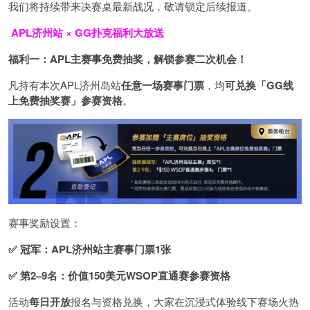
我们将持续带来决赛桌最新战况，敬请锁定后续报道。
APL济州站 × GG扑克福利大放送
福利一：APL主赛事免费抽奖，解锁参赛二次机会！
凡持有本次APL济州岛站
任意一场赛事门票
，均
可
兑换「GG线
上免费抽奖赛」参赛资格
。
赛事奖励设置：
✅ 冠军：APL济州站主赛事门票1张
✅ 第2–9名：价值150美元WSOP直通赛参赛资格
活动
每日开放
报名与资格兑换，大家在沉浸式体验线下赛场火热