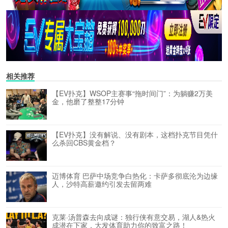
相关推荐
【EV扑克】WSOP主赛事“拖时间门”：为躺赚2万美
金，他磨了整整17分钟
【EV扑克】没有解说、没有剧本，这档扑克节目凭什
么杀回CBS黄金档？
迈博体育 巴萨中场竞争白热化：卡萨多彻底沦为边缘
人，沙特高薪邀约引发去留两难
克莱·汤普森去向成谜：独行侠有意交易，湖人&热火
成潜在下家，大发体育助力你的致富之路！