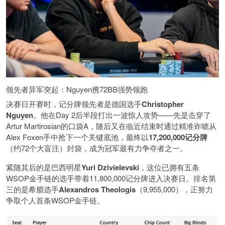
领先者异军突起：Nguyen携72BB强势领跑
决赛日开赛时，记分牌领先者是德国选手
Christopher
Nguyen
。他在Day 2后半段打出一波惊人攻势——先是击穿了
Artur Martirosian的口袋A，随后又在临近结束时通过精准诈唬从
Alex Foxen手中抢下一个关键底池，最终以
17,200,000记分牌
（约72个大盲注）封袋，成为冠军最有力争夺者之一。
紧随其后的是巴西明星
Yuri Dzivielevski
，这位已拥有五条
WSOP金手链的选手带着11,800,000记分牌进入决赛日。排名第
三的是希腊选手
Alexandros Theologis
（9,955,000），正努力
争取个人首条WSOP金手链。