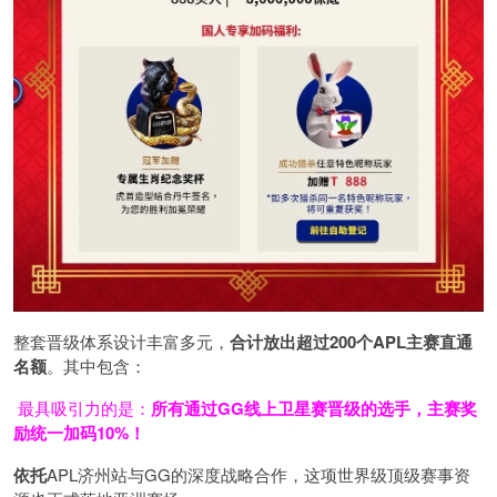
整套晋级体系设计丰富多元，
合计放出
超过200个
APL主赛直通
名额
。其中包含：
最具吸引力的是：
所有通过
GG
线上卫星赛晋级的选手，主赛奖
励统一加码
10%
！
依托
APL济州站与GG的深度战略合作，这项世界级顶级赛事资