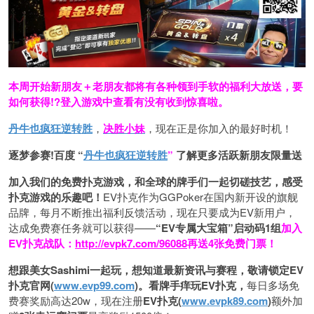
本周开始新朋友＋老朋友都将有各种领到手软的福利大放送，要
如何获得!?登入游戏中查看有没有收到惊喜啦。
丹牛也疯狂逆转胜
，
决胜小妹
，现在正是你加入的最好时机！
逐梦参赛!百度 “
丹牛也疯狂逆转胜
”
了解更多
活跃新朋友限量送
加入我们的免费扑克游戏，和全球的牌手们一起切磋技艺，感受
扑克游戏的乐趣吧！
EV扑克作为GGPoker在国内新开设的旗舰
品牌，每月不断推出福利反馈活动，现在只要成为EV新用户，
达成免费赛任务就可以获得——
“EV专属大宝箱”启动码1组
加入
EV扑克战队：
http://evpk7.com/96088
再送4张免费门票！
想跟美女Sashimi一起玩，
想知道最新资讯与赛程，
敬请锁定EV
扑克官网(
www.evp99.com
)。
看牌手痒玩EV扑克，
每日多场免
费赛奖励高达20w，现在注册
EV扑克(
www.evpk89.com
)
额外加