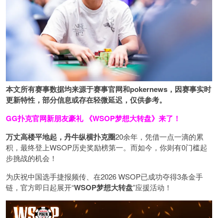
本文所有赛事数据均来源于赛事官网和
pokernews
，因赛事实时
更新特性，部分信息或存在轻微延迟，仅供参考。
GG扑克官网新朋友豪礼
《WSOP梦想大转盘》来了！
万丈高楼平地起，丹牛纵横扑克圈
20余年，凭借一点一滴的累
积，最终登上WSOP历史奖励榜第一。而如今，你则有0门槛起
步挑战的机会！
为庆祝中国选手捷报频传、在2026 WSOP已成功夺得3条金手
链，官方即日起展开“
WSOP
梦想大转盘
”应援活动！