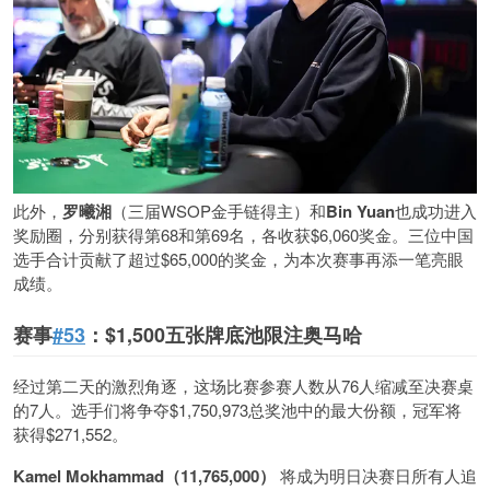
此外，
罗曦湘
（三届WSOP金手链得主）和
Bin Yuan
也成功进入
奖励圈，分别获得第68和第69名，各收获$6,060奖金。三位中国
选手合计贡献了超过$65,000的奖金，为本次赛事再添一笔亮眼
成绩。
赛事
#53
：$1,500五张牌底池限注奥马哈
经过第二天的激烈角逐，这场比赛参赛人数从76人缩减至决赛桌
的7人。选手们将争夺$1,750,973总奖池中的最大份额，冠军将
获得$271,552。
Kamel Mokhammad（11,765,000）
将成为明日决赛日所有人追