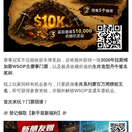
赛事冠军不仅能收获丰厚奖励，还将额外获得一张
2026
年拉斯维
加斯
WSOP
主赛事门票
，以及极具收藏价值的
生肖造型丹牛签名
奖杯
。
线上玩家同样有机会参与，只要跻身
生肖系列赛百万周榜前五
名
，即可获得参赛资格，并额外解锁WSOP直通车赛机会。
首次来玩？门票我请！
🎁
登记领取【新手迎新福利】
🎁