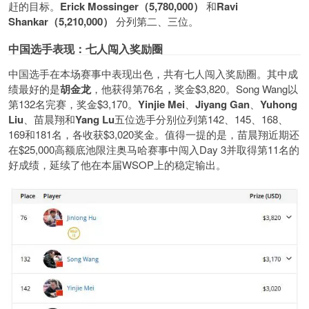
赶的目标。
Erick Mossinger（5,780,000）
和
Ravi
Shankar（5,210,000）
分列第二、三位。
中国选手表现：七人闯入奖励圈
中国选手在本场赛事中表现出色，共有七人闯入奖励圈。其中成
绩最好的是
胡金龙
，他获得第76名，奖金$3,820。Song Wang以
第132名完赛，奖金$3,170。
Yinjie Mei
、
Jiyang Gan
、
Yuhong
Liu
、苗晨翔和
Yang Lu
五位选手分别位列第142、145、168、
169和181名，各收获$3,020奖金。值得一提的是，苗晨翔近期还
在$25,000高额底池限注奥马哈赛事中闯入Day 3并取得第11名的
好成绩，延续了他在本届WSOP上的稳定输出。