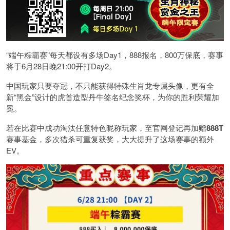
“端午粽霸赛”每天都设有多场Day1，888报名，800万保底，赛事
将于6月28日晚21:00开打Day2。
中国玩家只要夺冠，不只能获得特殊生肖龙专属头像，更有全
新“黑金”设计的虎首造型丹牛签名纪念奖杯，为你的胜利荣耀加
冕。
若在比赛中成功淘汰任意特色昵称玩家，至官网登记再加赠
888T
赛事基金，多次猎杀可重复获奖，大大提升了这场赛事的额外
EV。