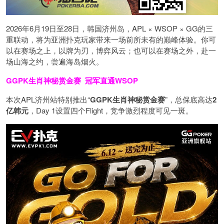
2026年6月19日至28日，韩国济州岛，APL × WSOP × GG的三
重联动，将为亚洲扑克玩家带来一场前所未有的巅峰体验。
你可
以在赛场之上，以牌为刃，博弈风云；也可以在赛场之外，赴一
场山海之约，尝遍海岛烟火。
GGPK生肖神秘赏金赛
冠军直通WSOP
本次APL济州站特别推出“
GGPK
生肖神秘赏金赛
”，总保底高达
2
亿韩元
，Day 1设置四个Flight，竞争激烈程度可见一斑。