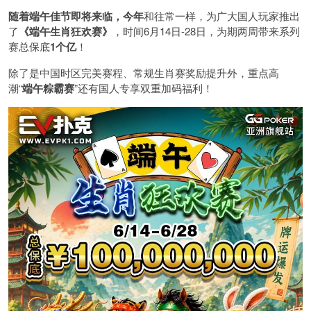
随着端午佳节即将来临，今年
和往常一样，为广大国人玩家推出
了
《端午生肖狂欢赛》
，时间6月14日-28日，为期两周带来系列
赛总保底
1
个亿
！
除了是中国时区完美赛程、常规生肖赛奖励提升外，重点高
潮“
端午粽霸赛
”还有国人专享双重加码福利！