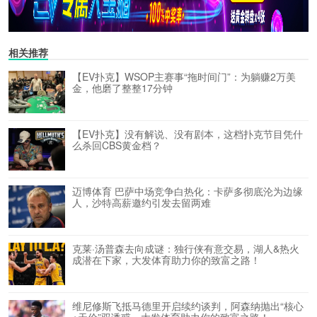
相关推荐
【EV扑克】WSOP主赛事“拖时间门”：为躺赚2万美
金，他磨了整整17分钟
【EV扑克】没有解说、没有剧本，这档扑克节目凭什
么杀回CBS黄金档？
迈博体育 巴萨中场竞争白热化：卡萨多彻底沦为边缘
人，沙特高薪邀约引发去留两难
克莱·汤普森去向成谜：独行侠有意交易，湖人&热火
成潜在下家，大发体育助力你的致富之路！
维尼修斯飞抵马德里开启续约谈判，阿森纳抛出“核心
+天价”双诱惑，大发体育助力你的致富之路！