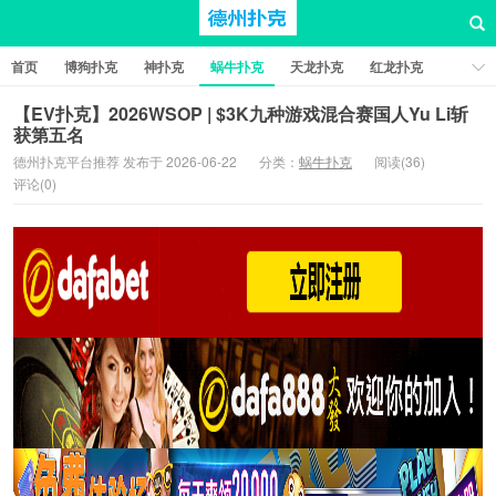
首页
博狗扑克
神扑克
蜗牛扑克
天龙扑克
红龙扑克
新葡京棋牌
红星扑克
扑克之星
比特币扑克
【EV扑克】2026WSOP | $3K九种游戏混合赛国人Yu Li斩
获第五名
德州扑克平台推荐 发布于 2026-06-22
分类：
蜗牛扑克
阅读(36)
评论(0)