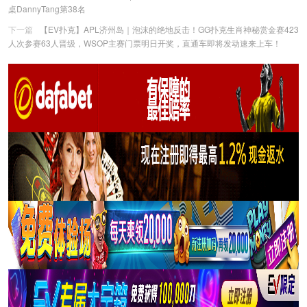
桌DannyTang第38名
下一篇
【EV扑克】APL济州岛｜泡沫的绝地反击！GG扑克生肖神秘赏金赛423
人次参赛63人晋级，WSOP主赛门票明日开奖，直通车即将发动速来上车！