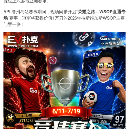
源也正式落地亚洲赛场。
APL济州岛站赛事期间，现场同步开启“
荣耀之路
—WSOP
直通专
场
”赛事，冠军将获得价值1万刀的2026年拉斯维加斯WSOP主赛
门票一张！