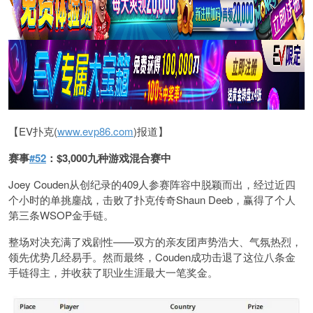
【EV扑克(
www.evp86.com
)报道】
赛事
#52
：$3,000九种游戏混合赛中
Joey Couden从创纪录的409人参赛阵容中脱颖而出，经过近四
个小时的单挑鏖战，击败了扑克传奇Shaun Deeb，赢得了个人
第三条WSOP金手链。
整场对决充满了戏剧性——双方的亲友团声势浩大、气氛热烈，
领先优势几经易手。然而最终，Couden成功击退了这位八条金
手链得主，并收获了职业生涯最大一笔奖金。