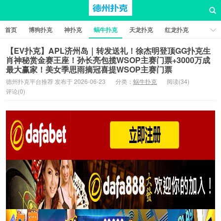
首页
博狗扑克
神扑克
蜗牛扑克
天龙扑克
红龙扑克
新葡京棋牌
红星扑克
扑克之星
比特币扑克
【EV扑克】APL济州岛｜转发送礼！徐杰明登顶GG扑克生
肖神秘赏金赛王座！孙长亮包揽WSOP主赛门票+3000万成
最大赢家！美女季思雨摘冠喜提WSOP主赛门票
德州扑克平台推荐 发布于 2026-06-23
分类：
蜗牛扑克
阅读(34)
评论(0)