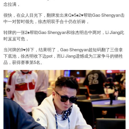
念拉满，
很快，在众人目光下，翻牌发出来Q♦️5♠️2♥️帮助Gao Shengyan击
中一对暂时领先，徐杰明双手合十仍在祈祷，
转牌的一张2♠️帮助Gao Shengyan和徐杰明击中两对，Li Jiang此
时岌岌可危，
当河牌的9♥️掉下，结果明了，Gao Shengyan超短码翻了三倍拿
下底池，徐杰明收下边pot，而Li Jiang遗憾成为三家争斗的牺牲
品，获得赛事第5名。