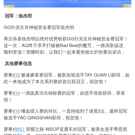
冠军：徐杰明
GG扑克生肖神秘赏金赛冠军徐杰明
再次恭喜徐杰明以绝对优势斩获GG扑克生肖神秘赏金赛冠军！
这一次，AQ终于亲手打破被Bad Beat的魔咒，一路高歌猛进、
顺利登顶！荣耀时刻，让我们一起来看热辣出炉的赛后采访：
其他赛事信息
赛事
#12
极速豪客赛冠军，被新加坡选手TAY QUAN LI获得，如
此一来他成为了本次系列赛的首位双冠王，祝贺他！
赛事
#14
一滴血真功夫锦标赛的冠军，由选手张政获得，恭喜
他！
赛事
#16
嗜血猎人赛的对抗，一直持续到了凌晨3点，最终冠军
被选手YAO QINGSHAN获得，祝贺他！
赛事
#WS1
荣耀之路-WSOP直通车的冠军，被美女选手季思雨