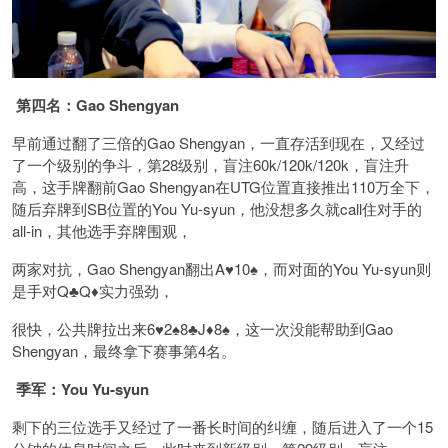
第四名：Gao Shengyan
早前通过翻了三倍的Gao Shengyan，一直存活到现在，又经过
了一个级别的争斗，第28级别，盲注60k/120k/120k，盲注升
高，这手牌翻前Gao Shengyan在UTG位置直接推出110万全下，
随后弃牌到SB位置的You Yu-syun，他没想多久就call住对手的
all-in，其他选手弃牌围观，
两家对抗，Gao Shengyan翻出A♥️10♠️，而对面的You Yu-syun则
是手对Q♣️Q♦️实力强劲，
很快，公共牌拉出来6♥️2♠️8♣️J♦️8♠️，这一次没能帮助到Gao
Shengyan，最终拿下赛事第4名。
季军：You Yu-syun
剩下的三位选手又经过了一番长时间的纠缠，随后进入了一个15