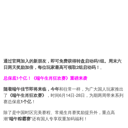
通过官网加入的新朋友，即可免费获得转盘启动码1组。周末六
日两天奖励加倍，每位玩家最高可领取2组启动码！
。
总保底1个亿！
《端午生肖狂欢赛》重磅来袭
随着端午佳节即将来临，今年
和往常一样，为广大国人玩家推出
了
《端午生肖狂欢赛》
，时间6月14日-28日，为期两周带来系列
赛总保底
1
个亿
！
除了是中国时区完美赛程、常规生肖赛奖励提升外，重点高
潮“
端午粽霸赛
”还有国人专享双重加码福利！