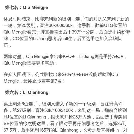
第七名：Qiu Mengjie
休息时间结束，比赛来到新的级别，选手们的对抗又来到了新的
一轮，第25级别，盲注30k/60k/60k，这手牌，翻前UTG位置的
Qiu Mengjie看完手牌直接喷出后手39万计分牌，后面选手纷纷弃
牌，CO位置的Li Jiang思考后call住，后面选手也加入弃牌队
伍，
两家对垒，Qiu Mengjie拿出来K♦️Q♣️，Li Jiang则是手持A♣️J♣️，
Qiu Mengjie需要更多帮助，
在众人围观下，公共牌拉出来2♠️2♥️10♠️8♦️6♠️没能帮助到Qiu
Mengjie，最终止步赛事第7名！
第六名：Li Qianhong
桌上剩余6位选手，级别又进入了新的一个级别，盲注升高许
多，第27级别，盲注50k/100k/100k，来到这一局，翻前弃牌到
HJ位置的Li Qianhong，很快就开枪25万入池，后面选手弃牌到
SB位置的徐杰明这里，看了眼对手再仔细思考之后，选择3b到
67.5万，后手还剩165万的Li Qianhong，长考之后直接all-in，对