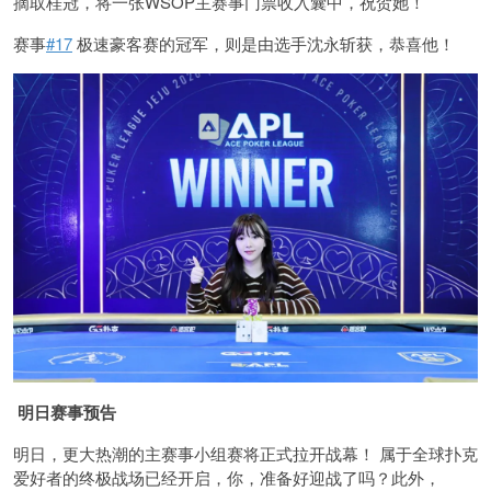
摘取桂冠，将一张WSOP主赛事门票收入囊中，祝贺她！
赛事
#17
极速豪客赛的冠军，则是由选手沈永斩获，恭喜他！
明日赛事预告
明日，更大热潮的主赛事小组赛将正式拉开战幕！ 属于全球扑克
爱好者的终极战场已经开启，你，准备好迎战了吗？此外，