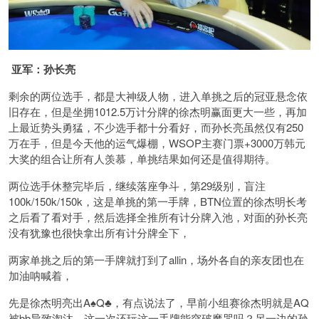
亚军：孙长亮
剩余的两位选手，都是大神级人物，进入单挑之后的冠亚悬念依
旧存在，但是坐拥1012.5万计分牌的徐杰明赢面更大一些，再加
上最近势头勇猛，不少选手都十分看好，而孙长亮虽然仅有250
万在手，但是今天他的运气爆棚，WSOP主赛门票+3000万韩元
大奖的组合让所有人羡慕，单挑结果如何还是值得期待。
两位选手休整完毕后，继续落座争斗，第29级别，盲注
100k/150k/150k，这是单挑的第一手牌，BTN位置的徐杰明长考
之后看了看对手，然后选择全推所有计分牌入池，对面的孙长亮
没有犹豫也很快拿出所有计分牌全下，
两家单挑之后的第一手牌就打到了allin，场外各自的亲友团也在
加油呐喊着，
先是徐杰明亮出A♠️Q♣️，有点说法了，早前小组赛徐杰明就是AQ
被bb导致淘汰，这一次还玩这一手牌能突破魔咒吗？另一边的孙