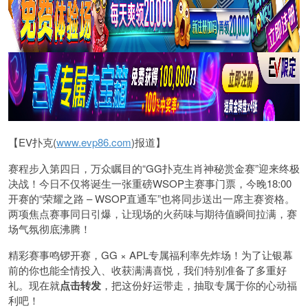
【EV扑克(
www.evp86.com
)报道】
赛程步入第四日，万众瞩目的“GG扑克生肖神秘赏金赛”迎来终极
决战！今日不仅将诞生一张重磅WSOP主赛事门票，今晚18:00
开赛的“荣耀之路 – WSOP直通车”也将同步送出一席主赛资格。
两项焦点赛事同日引爆，让现场的火药味与期待值瞬间拉满，赛
场气氛彻底沸腾！
精彩赛事鸣锣开赛，GG × APL专属福利率先炸场！为了让银幕
前的你也能全情投入、收获满满喜悦，我们特别准备了多重好
礼。现在就
点击转发
，把这份好运带走，抽取专属于你的心动福
利吧！