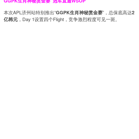
GGPK生肖神秘赏金赛
冠军直通WSOP
本次APL济州站特别推出“
GGPK
生肖神秘赏金赛
”，总保底高达
2
亿韩元
，Day 1设置四个Flight，竞争激烈程度可见一斑。