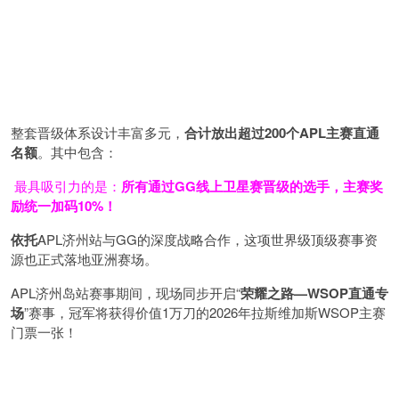
整套晋级体系设计丰富多元，
合计放出
超过200个
APL主赛直通
名额
。其中包含：
最具吸引力的是：
所有通过
GG
线上卫星赛晋级的选手，主赛奖
励统一加码
10%
！
依托
APL济州站与GG的深度战略合作，这项世界级顶级赛事资
源也正式落地亚洲赛场。
APL济州岛站赛事期间，现场同步开启“
荣耀之路
—WSOP
直通专
场
”赛事，冠军将获得价值1万刀的2026年拉斯维加斯WSOP主赛
门票一张！