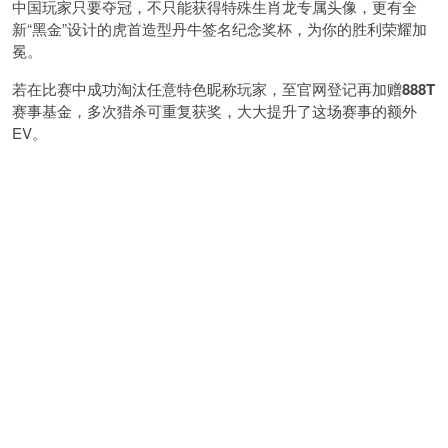
中国玩家只要夺冠，不只能获得特殊生肖龙专属头像，更有全
新“黑金”设计的虎首造型丹牛签名纪念奖杯，为你的胜利荣耀加
冕。
若在比赛中成功淘汰任意特色昵称玩家，至官网登记再加赠
888T
赛事基金，多次猎杀可重复获奖，大大提升了这场赛事的额外
EV。