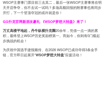
WSOP主赛事门票目前三去其二，最后一张WSOP主赛事将在明
天开启争夺，你不去试一试吗？多场高额回报的附赛事也将同步
开打，下一个登顶夺冠的或许就是你！
GG扑克官网新朋友豪礼
《WSOP梦想大转盘》来了！
万丈高楼平地起，丹牛纵横扑克圈
20余年，凭借一点一滴的累
积，最终登上WSOP历史奖励榜第一。而如今，你则有0门槛起
步挑战的机会！
为庆祝中国选手捷报频传、在2026 WSOP已成功夺得3条金手
链，官方即日起展开“
WSOP
梦想大转盘
”应援活动！