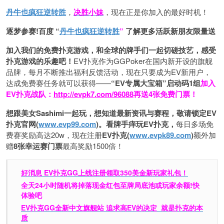
丹牛也疯狂逆转胜
，
决胜小妹
，现在正是你加入的最好时机！
逐梦参赛!百度 “
丹牛也疯狂逆转胜
”
了解更多
活跃新朋友限量送
加入我们的免费扑克游戏，和全球的牌手们一起切磋技艺，感受
扑克游戏的乐趣吧！
EV扑克作为GGPoker在国内新开设的旗舰
品牌，每月不断推出福利反馈活动，现在只要成为EV新用户，
达成免费赛任务就可以获得——
“EV专属大宝箱”启动码1组
加入
EV扑克战队：
http://evpk7.com/96088
再送4张免费门票！
想跟美女Sashimi一起玩，
想知道最新资讯与赛程，
敬请锁定EV
扑克官网(
www.evp99.com
)。
看牌手痒玩EV扑克，
每日多场免
费赛奖励高达20w，现在注册
EV扑克(
www.evpk89.com
)
额外加
赠
8张幸运赛门票
最高奖励1500倍！
好消息 EV扑克GG上线注册领取350美金新玩家礼包！
全天24小时随机将掉落现金红包至牌局底池或玩家余额!快
体验吧
EV扑克GG
全新中文旗舰站
追求高EV
的决定
就是扑克的本
质