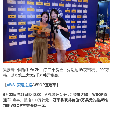
紧接着中国选手
Ye Zhi
抽了三个赏金，分别是150万韩元、200万
韩元以及
第二大奖2千万韩元赏金
。
【
#WS1荣耀之路
-WSOP直通车】
6月22日与23日
晚18:00，APL济州站开启
“荣耀之路 – WSOP直
通车”
赛事。报名100万韩元，
冠军
将获得价值1万美元的拉斯维
加斯WSOP主赛资格一席。