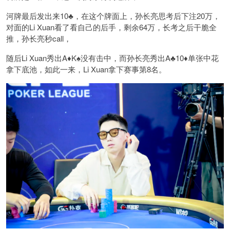
河牌最后发出来10♣️，在这个牌面上，孙长亮思考后下注20万，
对面的Li Xuan看了看自己的后手，剩余64万，长考之后干脆全
推，孙长亮秒call，
随后Li Xuan秀出A♦️K♠️没有击中，而孙长亮秀出A♣️10♦️单张中花
拿下底池，如此一来，Li Xuan拿下赛事第8名。