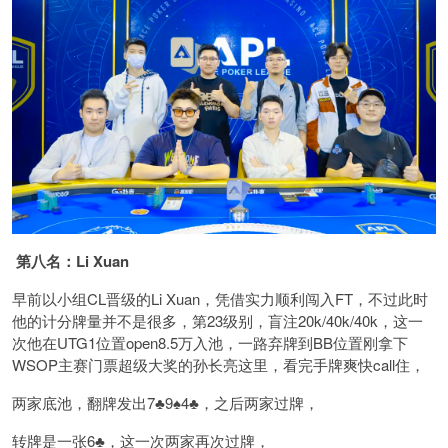
第八名：Li Xuan
早前以小组CL晋级的Li Xuan，凭借实力顺利闯入FT，不过此时
他的计分牌量并不是很多，第23级别，盲注20k/40k/40k，这一
次他在UTG1位置open8.5万入池，一路弃牌到BB位置刚拿下
WSOP主赛门票超级大奖的孙长亮这里，看完手牌爽快call住，
两家底池，翻牌发出7♣️9♠️4♣️，之后两家过牌，
转牌是一张6♣️，这一次两家再次过牌，