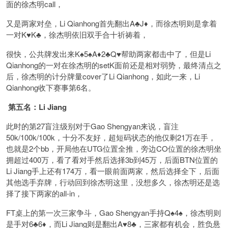
面的徐杰明call，
又是两家对垒，Li Qianhong首先翻出A♣️J♦️，而徐杰明则是拿着
一对K♥️K♣️，徐杰明依旧双手合十祈祷着，
很快，公共牌发出来K♠️5♠️A♦️2♣️Q♥️帮助两家都击中了，但是Li
Qianhong的一对在徐杰明的setK面前还是相对弱势，最终清点之
后，徐杰明的计分牌量cover了Li Qianhong，如此一来，Li
Qianhong收下赛事第6名。
第五名：Li Jiang
此时的第27盲注级别对于Gao Shengyan来说，盲注
50k/100k/100k，十分不友好，超短码状态的他仅剩21万在手，
也就是2个bb，开局他在UTG位置全推，旁边CO位置的徐杰明坐
拥超过400万，看了看对手然后选择3b到45万，后面BTN位置的
Li Jiang手上还有174万，看一眼前面两家，然后选择全下，后面
其他选手弃牌，行动回到徐杰明这里，没想多久，徐杰明还是选
择了接下两家的all-in，
FT桌上的第一次三家争斗，Gao Shengyan手持Q♠️4♠️，徐杰明则
是手对6♣️6♦️，而Li Jiang则是翻出A♥️8♣️，三家都有机会，胜负悬