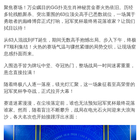
聚焦赛场！万众瞩目的GG扑克生肖神秘赏金赛火热依旧。历经
多轮残酷厮杀、突出重围的63位顶尖高手已悉数就位，一场属于
勇敢者的巅峰博弈正式打响，冠军奖杯最终将花落谁家？让我们
拭目以待！
从63人混战到FT诞生，期间无数高手抱憾出局。步入下午，终极
FT顺利集结！火热的赛场气温与骤然紧绷的局势交织，让现场窒
息感扑面而来。
入围选手皆为牌坛中坚、夺冠热门，整场战局一时间迷雾重重，
悬念直接拉满！
随着终极八人逐一落座，镁光灯汇聚，这一场象征着至高荣誉的
冠军奖杯争夺战，正式拉开大幕！
赛道迷雾漫漫，在尘埃落定前，谁也无法预知冠军奖杯最终花落
谁家。然而，随着盲注不断攀升，战局在电光石火间迎来大浪淘
沙，各大名次也开始接踵浮出水面：