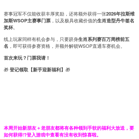
赛事冠军不仅能收获丰厚奖励，还将额外获得一张
2026
年拉斯维
加斯
WSOP
主赛事门票
，以及极具收藏价值的
生肖造型丹牛签名
奖杯
。
线上玩家同样有机会参与，只要跻身
生肖系列赛百万周榜前五
名
，即可获得参赛资格，并额外解锁WSOP直通车赛机会。
首次来玩？门票我请！
🎁
登记领取【新手迎新福利】
🎁
本周开始新朋友＋老朋友都将有各种领到手软的福利大放送，要
如何获得!?登入游戏中查看有没有收到惊喜啦。