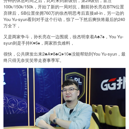
分钟的休息时间之后，此时来到新级别，第29级别，盲注
100k/150k/150k，开始了新的一局对抗，翻前孙长亮在BTN位置
弃牌后，SB位置坐拥760万的徐杰明思考后直接all-in，另一边的
You Yu-syun看到对手这个行动，惊了一下然后爽快将最后的240
万全下，
又是两家争斗，孙长亮在一边围观，徐杰明拿着A♣️7♠️，You Yu-
syun则是手持K♥️6♠️，两家胜负难料，
很快，公共牌发出来2♣️A♥️8♣️Q♦️10♣️没能帮助到You Yu-syun，最
终只得无奈笑笑带走赛事季军。