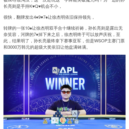
长亮则是手持K♥️Q♥️机会不小，
很快，翻牌发出4♦️9♥️7♠️让徐杰明依旧保持领先，
转牌的一张10♠️让徐杰明双手合十继续祈祷，孙长亮则是露出无
奈笑容，河牌的7♦️掉下来之后，徐杰明终于可以放声庆祝，至
此，结果明了，孙长亮最终拿下赛事亚军，但是WSOP主赛门票
和3000万韩元的超级大奖依旧让他盆满钵满。