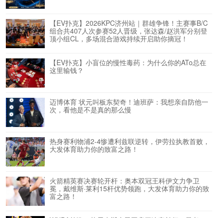
【EV扑克】2026KPC济州站｜群雄争锋！主赛事B/C
组合共407人次参赛52人晋级，张达森/赵洪军分别登
顶小组CL，多场混合游戏持续开启助你摘冠！
【EV扑克】小盲位的慢性毒药：为什么你的ATo总在
这里输钱？
迈博体育 状元叫板东契奇！迪班萨：我想亲自防他一
次，看他是不是真的那么慢
热身赛利物浦2-4惨遭利兹联逆转，伊劳拉执教首败，
大发体育助力你的致富之路！
火箭精英赛决赛轮开杆：奥本双冠王科伊文力争卫
冕，戴维斯·莱利15杆优势领跑，大发体育助力你的致
富之路！