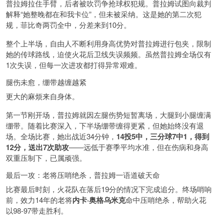
普拉姆拉住手臂，后者被吹罚争抢球权犯规。普拉姆试图向裁判
解释“她整晚都在和我卡位”，但未被采纳。这是她的第二次犯
规，菲比奇两罚全中，分差来到10分。
整个上半场，自由人不断利用身高优势对普拉姆进行包夹，限制
她的传球路线，迫使火花后卫线失误频频。虽然普拉姆全场仅有
1次失误，但每一次进攻都打得异常艰难。
腿伤未愈，绷带越缠越紧
更大的麻烦来自身体。
第一节刚开场，普拉姆就因左腿伤势短暂离场，大腿到小腿缠满
绷带。随着比赛深入，下半场绷带缠得更紧，但她始终没有退
场。全场比赛，她出战近34分钟，
14投5中，三分球7中1，得到
12分，送出7次助攻
——远低于赛季平均水准，但在伤病和身高
双重压制下，已属顽强。
最后一攻：老将压哨绝杀，普拉姆一语道破天命
比赛最后时刻，火花队在落后19分的情况下完成追分。终场哨响
前，效力14年的老将
内卡·奥格乌米克
命中压哨绝杀，帮助火花
以98-97带走胜利。