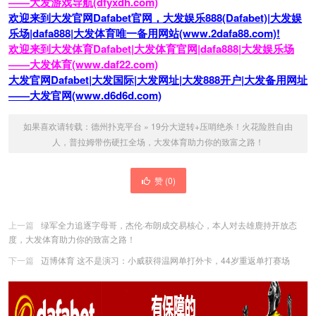
——大发游戏导航(dfyxdh.com)
欢迎来到大发官网Dafabet官网，大发娱乐888(Dafabet)|大发娱
乐场|dafa888|大发体育唯一备用网站(www.2dafa88.com)!
欢迎来到大发体育Dafabet|大发体育官网|dafa888|大发娱乐场
——大发体育(www.daf22.com)
大发官网Dafabet|大发国际|大发网址|大发888开户|大发备用网址
——大发官网(www.d6d6d.com)
如果喜欢请转载：
德州扑克平台
»
19分大逆转+压哨绝杀！火花险胜自由
人，普拉姆带伤硬扛全场，大发体育助力你的致富之路！
赞 (
0
)
上一篇
绿军全力追逐字母哥，杰伦·布朗成交易核心，本人对去雄鹿持开放态
度，大发体育助力你的致富之路！
下一篇
迈博体育 这不是演习：小威获得温网单打外卡，44岁重返单打赛场