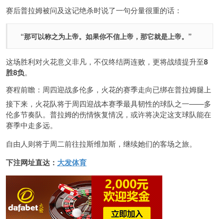
赛后普拉姆被问及这记绝杀时说了一句分量很重的话：
“那可以称之为上帝。如果你不信上帝，那它就是上帝。”
这场胜利对火花意义非凡，不仅终结两连败，更将战绩提升至
8
胜8负
。
赛程前瞻：周四迎战多伦多，火花的赛季走向已绑在普拉姆腿上
接下来，火花队将于周四迎战本赛季最具韧性的球队之一——多
伦多节奏队。普拉姆的伤情恢复情况，或许将决定这支球队能在
赛季中走多远。
自由人则将于周二前往拉斯维加斯，继续她们的客场之旅。
下注网址直达：
大发体育