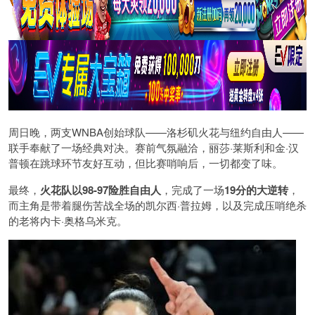
周日晚，两支WNBA创始球队——洛杉矶火花与纽约自由人——
联手奉献了一场经典对决。赛前气氛融洽，丽莎·莱斯利和金·汉
普顿在跳球环节友好互动，但比赛哨响后，一切都变了味。
最终，
火花队以98-97险胜自由人
，完成了一场
19分的大逆转
，
而主角是带着腿伤苦战全场的凯尔西·普拉姆，以及完成压哨绝杀
的老将内卡·奥格乌米克。