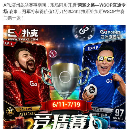
APL济州岛站赛事期间，现场同步开启“
荣耀之路
—WSOP
直通专
场
”赛事，冠军将获得价值1万刀的2026年拉斯维加斯WSOP主赛
门票一张！