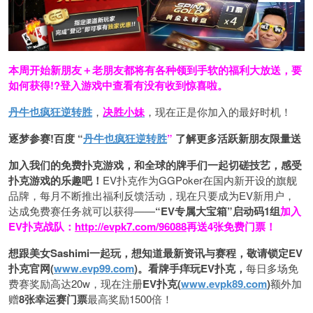
本周开始新朋友＋老朋友都将有各种领到手软的福利大放送，要
如何获得!?登入游戏中查看有没有收到惊喜啦。
丹牛也疯狂逆转胜
，
决胜小妹
，现在正是你加入的最好时机！
逐梦参赛!百度 “
丹牛也疯狂逆转胜
”
了解更多
活跃新朋友限量送
加入我们的免费扑克游戏，和全球的牌手们一起切磋技艺，感受
扑克游戏的乐趣吧！
EV扑克作为GGPoker在国内新开设的旗舰
品牌，每月不断推出福利反馈活动，现在只要成为EV新用户，
达成免费赛任务就可以获得——
“EV专属大宝箱”启动码1组
加入
EV扑克战队：
http://evpk7.com/96088
再送4张免费门票！
想跟美女Sashimi一起玩，
想知道最新资讯与赛程，
敬请锁定EV
扑克官网(
www.evp99.com
)。
看牌手痒玩EV扑克，
每日多场免
费赛奖励高达20w，现在注册
EV扑克(
www.evpk89.com
)
额外加
赠
8张幸运赛门票
最高奖励1500倍！