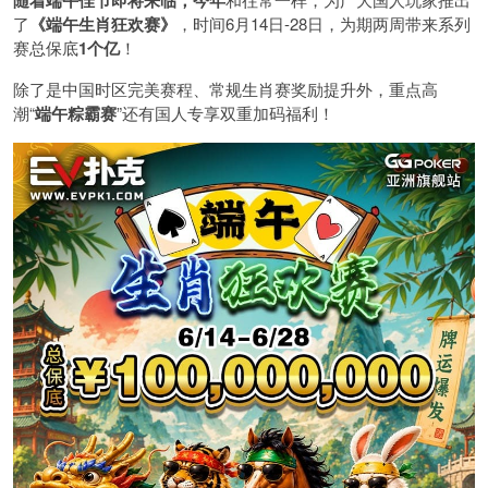
了
《端午生肖狂欢赛》
，时间6月14日-28日，为期两周带来系列
赛总保底
1
个亿
！
除了是中国时区完美赛程、常规生肖赛奖励提升外，重点高
潮“
端午粽霸赛
”还有国人专享双重加码福利！