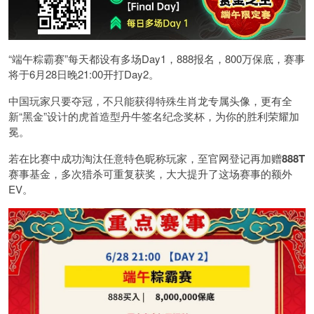
“端午粽霸赛”每天都设有多场Day1，888报名，800万保底，赛事
将于6月28日晚21:00开打Day2。
中国玩家只要夺冠，不只能获得特殊生肖龙专属头像，更有全
新“黑金”设计的虎首造型丹牛签名纪念奖杯，为你的胜利荣耀加
冕。
若在比赛中成功淘汰任意特色昵称玩家，至官网登记再加赠
888T
赛事基金，多次猎杀可重复获奖，大大提升了这场赛事的额外
EV。