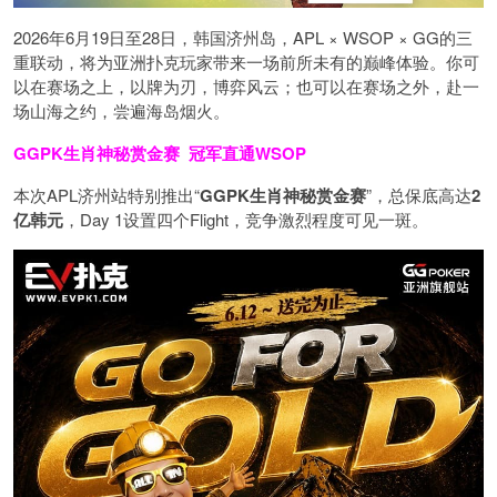
2026年6月19日至28日，韩国济州岛，APL × WSOP × GG的三
重联动，将为亚洲扑克玩家带来一场前所未有的巅峰体验。
你可
以在赛场之上，以牌为刃，博弈风云；也可以在赛场之外，赴一
场山海之约，尝遍海岛烟火。
GGPK生肖神秘赏金赛
冠军直通WSOP
本次APL济州站特别推出“
GGPK
生肖神秘赏金赛
”，总保底高达
2
亿韩元
，Day 1设置四个Flight，竞争激烈程度可见一斑。