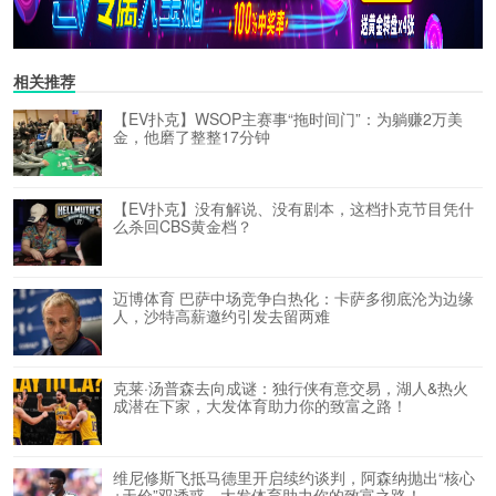
相关推荐
【EV扑克】WSOP主赛事“拖时间门”：为躺赚2万美
金，他磨了整整17分钟
【EV扑克】没有解说、没有剧本，这档扑克节目凭什
么杀回CBS黄金档？
迈博体育 巴萨中场竞争白热化：卡萨多彻底沦为边缘
人，沙特高薪邀约引发去留两难
克莱·汤普森去向成谜：独行侠有意交易，湖人&热火
成潜在下家，大发体育助力你的致富之路！
维尼修斯飞抵马德里开启续约谈判，阿森纳抛出“核心
+天价”双诱惑，大发体育助力你的致富之路！