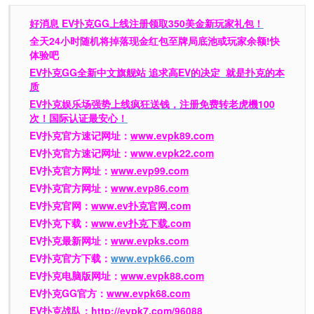
好消息 EV扑克GG上线注册领取350美金新玩家礼包！
全天24小时随机将掉落现金红包至牌局底池或玩家余额!快
体验吧
EV扑克GG
全新中文旗舰站
追求高EV
的决定
就是扑克的本
质
EV扑克娱乐场强势上线疯狂送钱，注册免费转老虎機100
次！国际认证最安心！
EV扑克官方速记网址：
www.evpk89.com
EV扑克官方速记网址：
www.evpk22.com
EV扑克官方网址：
www.evp99.com
EV扑克官方网址：
www.evp86.com
EV扑克官网：
www.ev扑克官网.com
EV扑克下载：
www.ev扑克下载.com
EV扑克最新网址：
www.evpks.com
EV扑克官方下载：
www.evpk66.com
EV扑克电脑版网址：
www.evpk88.com
EV扑克GG官方：
www.evpk68.com
EV扑克战队：
http://evpk7.com/96088