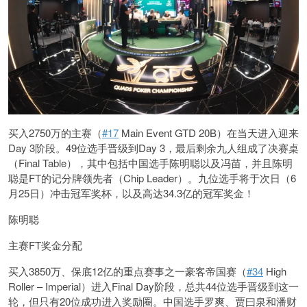
买入2750万的主赛（
#17
Main Event GTD 20B）在当天进入迎来
Day 3阶段。49位选手晋级到Day 3，最后剩余九人组成了决赛桌
（Final Table），其中包括中国选手陈明聪以及冯苗，并且陈明
聪是FT的记分牌领先者（Chip Leader）。九位选手将于次日（6
月25日）冲击冠军奖杯，以及高达34.3亿的冠军奖金！
陈明聪
主赛FT奖金分配
买入3850万、保底12亿的重点赛事之一豪客帝国赛（
#34
High
Roller – Imperial）进入Final Day阶段，总共44位选手晋级到这一
轮，但只有20位成功进入奖励圈。中国选手罗爽、贾曰泉和潘财