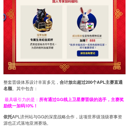
整套晋级体系设计丰富多元，
合计放出
超过200个
APL主赛直通
名额
。其中包含：
最具吸引力的是：
所有通过
GG
线上卫星赛晋级的选手，主赛奖
励统一加码
10%
！
依托
APL济州站与GG的深度战略合作，这项世界级顶级赛事资
源也正式落地亚洲赛场。