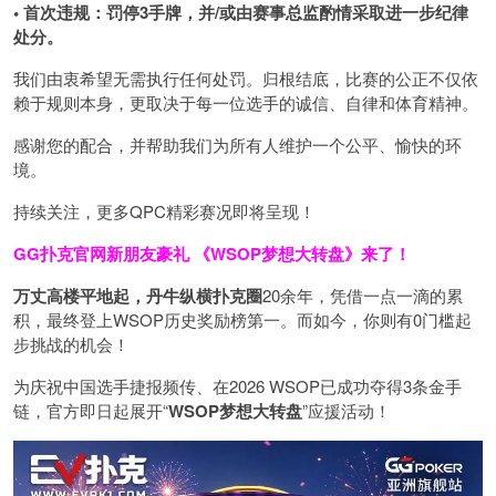
• 首次违规：罚停3手牌，并/或由赛事总监酌情采取进一步纪律
处分。
我们由衷希望无需执行任何处罚。归根结底，比赛的公正不仅依
赖于规则本身，更取决于每一位选手的诚信、自律和体育精神。
感谢您的配合，并帮助我们为所有人维护一个公平、愉快的环
境。
持续关注，更多QPC精彩赛况即将呈现！
GG扑克官网新朋友豪礼
《WSOP梦想大转盘》来了！
万丈高楼平地起，丹牛纵横扑克圈
20余年，凭借一点一滴的累
积，最终登上WSOP历史奖励榜第一。而如今，你则有0门槛起
步挑战的机会！
为庆祝中国选手捷报频传、在2026 WSOP已成功夺得3条金手
链，官方即日起展开“
WSOP
梦想大转盘
”应援活动！