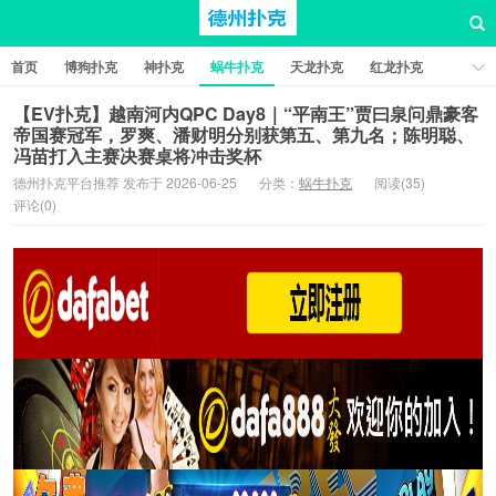
首页
博狗扑克
神扑克
蜗牛扑克
天龙扑克
红龙扑克
新葡京棋牌
红星扑克
扑克之星
比特币扑克
【EV扑克】越南河内QPC Day8｜“平南王”贾曰泉问鼎豪客
帝国赛冠军，罗爽、潘财明分别获第五、第九名；陈明聪、
冯苗打入主赛决赛桌将冲击奖杯
德州扑克平台推荐 发布于 2026-06-25
分类：
蜗牛扑克
阅读(35)
评论(0)