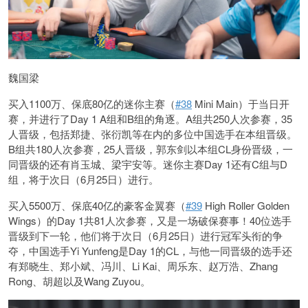
魏国梁
买入1100万、保底80亿的迷你主赛（
#38
Mini Main）于当日开
赛，并进行了Day 1 A组和B组的角逐。A组共250人次参赛，35
人晋级，包括郑捷、张衍凯等在内的多位中国选手在本组晋级。
B组共180人次参赛，25人晋级，郭东剑以本组CL身份晋级，一
同晋级的还有肖玉城、梁宇安等。迷你主赛Day 1还有C组与D
组，将于次日（6月25日）进行。
买入5500万、保底40亿的豪客金翼赛（
#39
High Roller Golden
Wings）的Day 1共81人次参赛，又是一场破保赛事！40位选手
晋级到下一轮，他们将于次日（6月25日）进行冠军头衔的争
夺，中国选手Yi Yunfeng是Day 1的CL，与他一同晋级的选手还
有郑晓生、郑小斌、冯川、Li Kai、周乐东、赵万浩、Zhang
Rong、胡超以及Wang Zuyou。