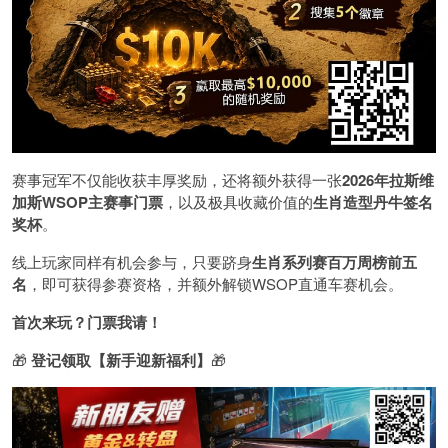
赛事冠军不仅能收获丰厚奖励，还将额外获得一张
2026
年拉斯维
加斯
WSOP
主赛事门票
，以及极具收藏价值的
生肖造型丹牛签名
奖杯
。
线上玩家同样有机会参与，只要跻身
生肖系列赛百万周榜前五
名
，即可获得参赛资格，并额外解锁WSOP直通车赛机会。
首次来玩？门票我请！
🎁
登记领取【新手迎新福利】
🎁