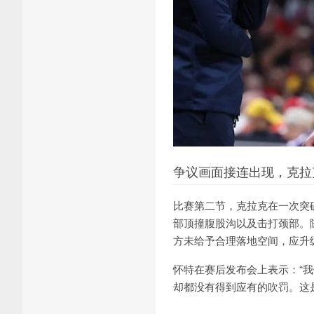
争议画面接连出现，克拉
比赛第二节，克拉克在一次突
部顶撞腹股沟以及击打颈部。
方未给予合理落地空间，应升
怀特在赛后发布会上表示：“
却都没有得到应有的吹罚。这