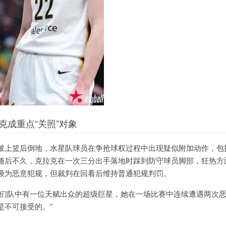
克成重点“关照”对象
破上篮后倒地，水星队球员在争抢球权过程中出现疑似附加动作，包
随后不久，克拉克在一次三分出手落地时踩到防守球员脚部，狂热方
级为恶意犯规，但裁判在回看后维持普通犯规判罚。
我们队中有一位天赋出众的超级巨星，她在一场比赛中连续遭遇两次
是不可接受的。”