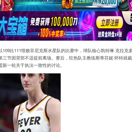
109比111惜败菲尼克斯水星队的比赛中，球队核心凯特琳·克拉克
第三节因背部不适提前离场。赛后，狂热队主教练斯蒂芬妮·怀特就
盟新一轮关于执法一致性的讨论。