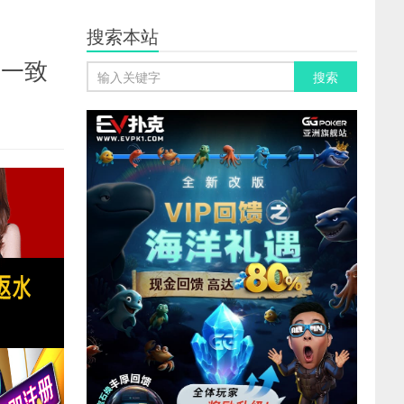
搜索本站
度一致