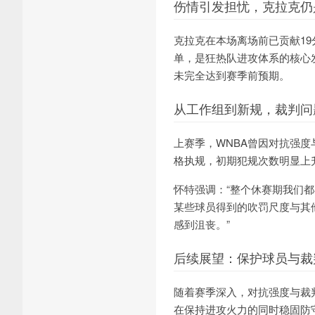
伤情引发担忧，克拉克仍
克拉克在本场离场前已贡献19
单，是狂热队进攻体系的核心
未完全达到赛季前预期。
从工作组到新规，裁判问
上赛季，WNBA曾因对抗强
格执规，初期犯规次数明显上
怀特强调：“整个休赛期我们
某些球员得到的吹罚尺度与其
感到沮丧。”
后续展望：保护球员与裁
随着赛季深入，对抗强度与裁
在保持进攻火力的同时稳固防