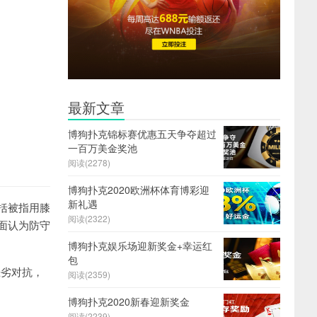
最新文章
博狗扑克锦标赛优惠五天争夺超过
一百万美金奖池
阅读(2278)
博狗扑克2020欧洲杯体育博彩迎
新礼遇
括被指用膝
阅读(2322)
面认为防守
博狗扑克娱乐场迎新奖金+幸运红
包
恶劣对抗，
阅读(2359)
博狗扑克2020新春迎新奖金
阅读(2239)