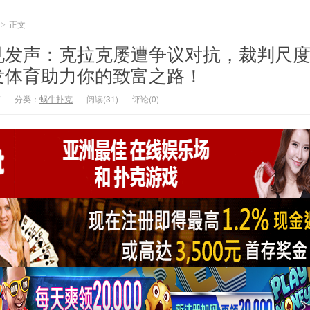
正文
>
见发声：克拉克屡遭争议对抗，裁判尺
发体育助力你的致富之路！
7
分类：
蜗牛扑克
阅读(31)
评论(0)