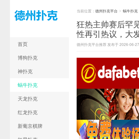
当前位置：
德州扑克平台
蜗牛扑克
>
狂热主帅赛后罕
性再引热议，大
德州扑克平台
首页
德州扑克平台推荐 发布于 2026-06-2
博狗扑克
神扑克
蜗牛扑克
天龙扑克
红龙扑克
新葡京棋牌