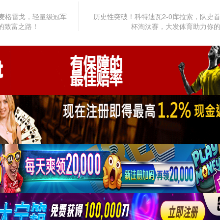
败麦格雷戈，轻量级冠军
历史性突破！科特迪瓦2-0库拉索，队史
的致富之路！
杯淘汰赛，大发体育助力你