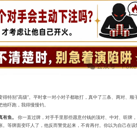
变得特别”高级”。平时拿一对小对子都敢打，真中了三条、两对、顺
把他吓跑，我得慢慢钓。
真有鱼。
你一直过牌，对手手里那些愿意付钱的顶对、中对、听牌，
张。等牌面变吓人了，他反而警觉起来，不肯再付。你以为自己在设