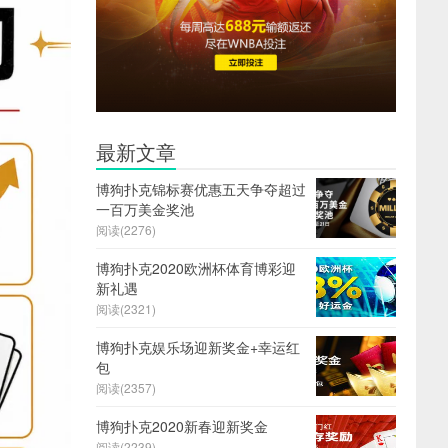
最新文章
博狗扑克锦标赛优惠五天争夺超过
一百万美金奖池
阅读(2276)
博狗扑克2020欧洲杯体育博彩迎
新礼遇
阅读(2321)
博狗扑克娱乐场迎新奖金+幸运红
包
阅读(2357)
博狗扑克2020新春迎新奖金
阅读(2239)