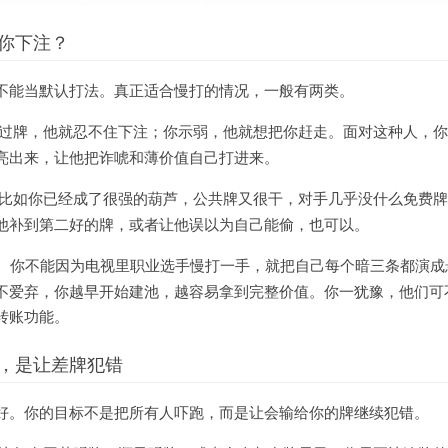
你下注？
不能当默认打法。真正适合慢打的情况，一般有两类。
过牌，他就忍不住下注；你示弱，他就想把你赶走。面对这种人，你
亮出来，让他把诈唬和薄价值自己打进来。
比如你已经成了很强的葫芦，公共牌又很干，对手几乎没什么免费牌
他补到第二好的牌，或者让他误以为自己能偷，也可以。
。你不能因为电视里职业选手慢打一手，就把自己每个暗三条都演成
不爱弃，你越早开始建池，越容易拿到完整价值。你一犹豫，他们可
转账功能。
，是让差牌犯错
好。你的目标不是把所有人吓跑，而是让会输给你的牌继续犯错。