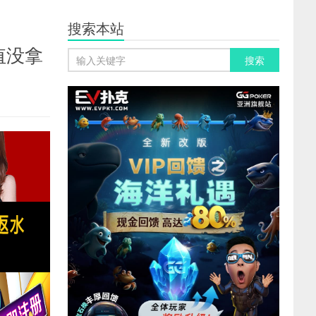
搜索本站
值没拿