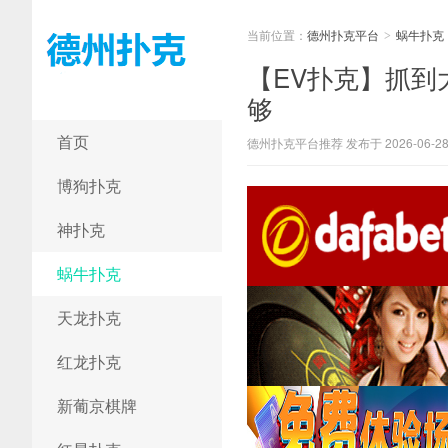
当前位置：
德州扑克平台
蜗牛扑克
>
【EV扑克】抓
够
德州扑克平台
首页
德州扑克平台推荐 发布于 2026-06-2
博狗扑克
神扑克
蜗牛扑克
天龙扑克
红龙扑克
新葡京棋牌