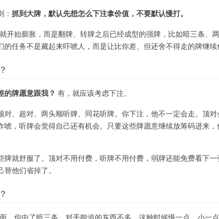
则：
抓到大牌，默认先想怎么下注拿价值，不要默认慢打。
A就开始膨胀，而是翻牌、转牌之后已经成型的强牌，比如暗三条、
们的任务不是藏起来吓唬人，而是让比你差、但还舍不得走的牌继续
？
差的牌愿意跟我？
有，就应该考虑下注。
顶对、超对、两头顺听牌、同花听牌。你下注，他不一定会走。顶对
诈唬，听牌会觉得自己还有机会。只要这些牌愿意继续放筹码进来，
些牌就舒服了。顶对不用付费，听牌不用付费，弱牌还能免费看下一
己替他们省掉了。
？
彩虹面，你中了暗三条，对手能追的东西不多。这种时候慢一点、小一