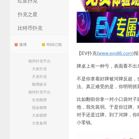
红星扑克
扑克之星
比特币扑克
微博
RSS订阅
【EV扑克(
www.evp86.com
)
德州扑克平台
牌桌上有一种亏，表面看不出
大发扑克
天龙扑克
不是你拿着好牌被河牌反超，
顺博娱乐
法。真正难受的是，你明明抓
德州扑克平台
比如翻前你拿一对小口袋对子
女优棋牌
他，我先装弱。于是你过牌。
现金棋牌
对手还是过牌。到了河牌，你
大发棋牌
小零钱。
大发备用