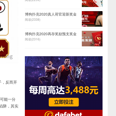
博狗扑克2020真人荷官迎新奖金
阅读(2338)
博狗扑克2020再存奖励预支奖金
阅读(2316)
子，反而开
可能一分
陷阱，其实