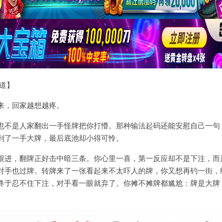
报道】
来，回家越想越疼。
也不是人家翻出一手怪牌把你打懵。那种输法起码还能安慰自己一句
到了一手大牌，最后底池却小得可怜。
跟进，翻牌正好击中暗三条。你心里一喜，第一反应却不是下注，而
对手也过牌。转牌来了一张看起来不太吓人的牌，你又想再钓一街，
终于忍不住下注，对手看一眼就弃了。你摊不摊牌都尴尬：牌是大牌