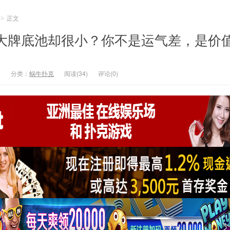
正文
>
到大牌底池却很小？你不是运气差，是价
8
分类：
蜗牛扑克
阅读(34)
评论(0)