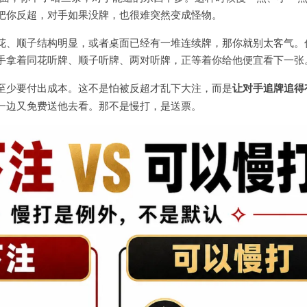
把你反超，对手如果没牌，也很难突然变成怪物。
花、顺子结构明显，或者桌面已经有一堆连续牌，那你就别太客气。
手拿着同花听牌、顺子听牌、两对听牌，正等着你给他便宜看下一张
至少要付出成本。这不是怕被反超才乱下大注，而是
让对手追牌追得
一边又免费送他去看。那不是慢打，是送票。