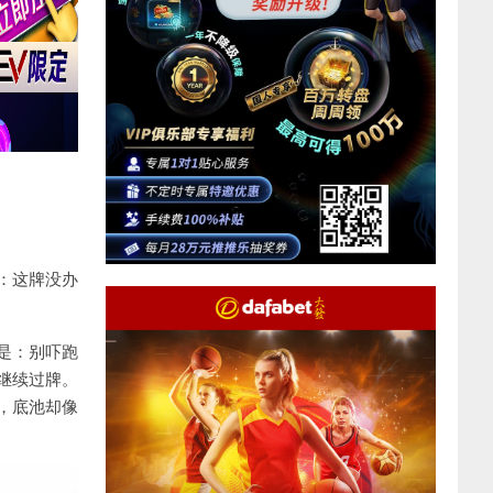
：这牌没办
是：别吓跑
继续过牌。
，底池却像