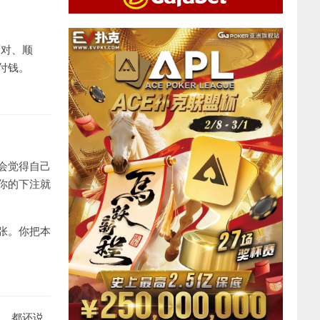
两对、顺
付钱。
会觉得自己
你的下注就
张。你把本
点，都还说