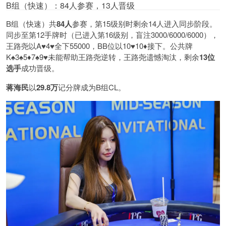
B组（快速）：84人参赛，13人晋级
B组（快速）共
84人
参赛，第15级别时剩余14人进入同步阶段。
同步至第12手牌时（已进入第16级别，盲注3000/6000/6000），
王路尧以A♥️4♥️全下55000，BB位以10♥️10♦️接下。公共牌
K♠️3♠️5♦️7♠️9♥️未能帮助王路尧逆转，王路尧遗憾淘汰，剩余
13位
选手
成功晋级。
蒋海民
以
29.8万
记分牌成为B组CL。