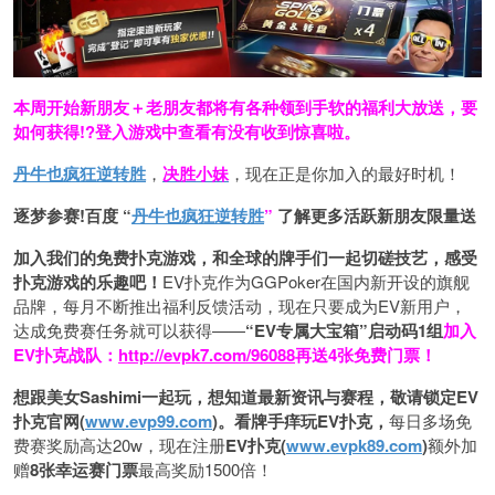
本周开始新朋友＋老朋友都将有各种领到手软的福利大放送，要
如何获得!?登入游戏中查看有没有收到惊喜啦。
丹牛也疯狂逆转胜
，
决胜小妹
，现在正是你加入的最好时机！
逐梦参赛!百度 “
丹牛也疯狂逆转胜
”
了解更多
活跃新朋友限量送
加入我们的免费扑克游戏，和全球的牌手们一起切磋技艺，感受
扑克游戏的乐趣吧！
EV扑克作为GGPoker在国内新开设的旗舰
品牌，每月不断推出福利反馈活动，现在只要成为EV新用户，
达成免费赛任务就可以获得——
“EV专属大宝箱”启动码1组
加入
EV扑克战队：
http://evpk7.com/96088
再送4张免费门票！
想跟美女Sashimi一起玩，
想知道最新资讯与赛程，
敬请锁定EV
扑克官网(
www.evp99.com
)。
看牌手痒玩EV扑克，
每日多场免
费赛奖励高达20w，现在注册
EV扑克(
www.evpk89.com
)
额外加
赠
8张幸运赛门票
最高奖励1500倍！