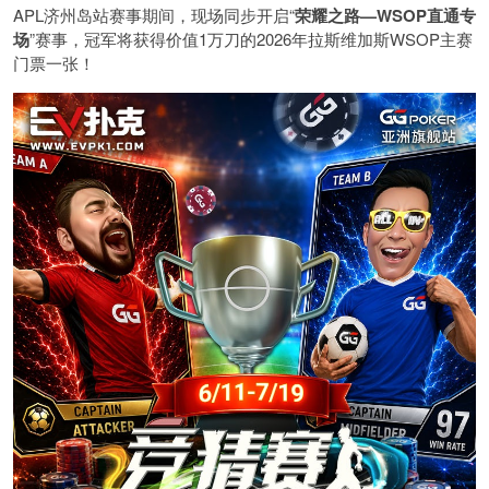
APL济州岛站赛事期间，现场同步开启“
荣耀之路
—WSOP
直通专
场
”赛事，冠军将获得价值1万刀的2026年拉斯维加斯WSOP主赛
门票一张！