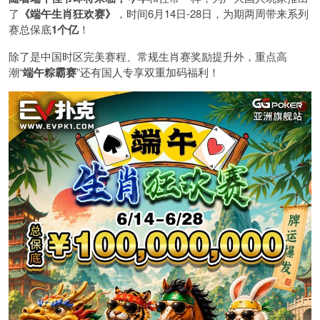
了
《端午生肖狂欢赛》
，时间6月14日-28日，为期两周带来系列
赛总保底
1
个亿
！
除了是中国时区完美赛程、常规生肖赛奖励提升外，重点高
潮“
端午粽霸赛
”还有国人专享双重加码福利！