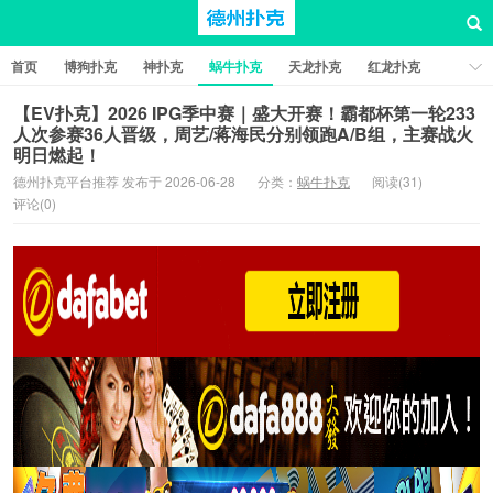
首页
博狗扑克
神扑克
蜗牛扑克
天龙扑克
红龙扑克
新葡京棋牌
红星扑克
扑克之星
比特币扑克
【EV扑克】2026 IPG季中赛｜盛大开赛！霸都杯第一轮233
人次参赛36人晋级，周艺/蒋海民分别领跑A/B组，主赛战火
明日燃起！
德州扑克平台推荐 发布于 2026-06-28
分类：
蜗牛扑克
阅读(31)
评论(0)