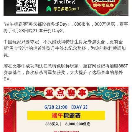
“端午粽霸赛”每天都设有多场Day1，888报名，800万保底，赛事
将于6月28日晚21:00开打Day2。
中国玩家只要夺冠，不只能获得特殊生肖龙专属头像，更有全
新“黑金”设计的虎首造型丹牛签名纪念奖杯，为你的胜利荣耀加
冕。
若在比赛中成功淘汰任意特色昵称玩家，至官网登记再加赠
888T
赛事基金，多次猎杀可重复获奖，大大提升了这场赛事的额外
EV。