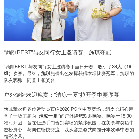
“鼎刚BEST”与友同行女士邀请赛：施琪夺冠
“鼎刚BEST”与友同行女士邀请赛于当日开赛，吸引了
38人（19
组）
参赛。最终，
施琪
凭借出色发挥获得本场比赛冠军，施琪的
队友
郭帅
一同登上领奖台。
户外烧烤欢迎晚宴：“清凉一夏”拉开季中赛序幕
为诚挚欢迎各位运动员莅临2026IPG季中赛赛场，组委会精心筹
备了一场主题为
“清凉一夏”
的户外烧烤欢迎晚宴。晚宴于18:30
准时开启，旨在让选手们暂别赛场的紧张氛围，在美食与笑语中
放松身心，与同仁畅快交流，以从容之姿共同拉开本次季中赛的
精彩序幕。