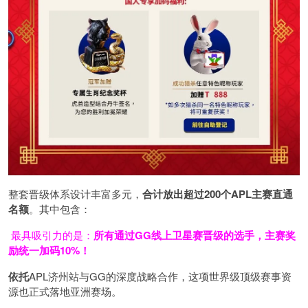
整套晋级体系设计丰富多元，
合计放出
超过200个
APL主赛直通
名额
。其中包含：
最具吸引力的是：
所有通过
GG
线上卫星赛晋级的选手，主赛奖
励统一加码
10%
！
依托
APL济州站与GG的深度战略合作，这项世界级顶级赛事资
源也正式落地亚洲赛场。