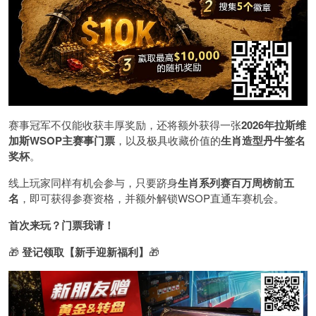
赛事冠军不仅能收获丰厚奖励，还将额外获得一张
2026
年拉斯维
加斯
WSOP
主赛事门票
，以及极具收藏价值的
生肖造型丹牛签名
奖杯
。
线上玩家同样有机会参与，只要跻身
生肖系列赛百万周榜前五
名
，即可获得参赛资格，并额外解锁WSOP直通车赛机会。
首次来玩？门票我请！
🎁
登记领取【新手迎新福利】
🎁