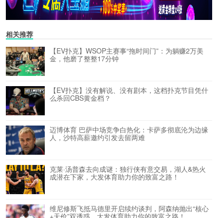
相关推荐
【EV扑克】WSOP主赛事“拖时间门”：为躺赚2万美
金，他磨了整整17分钟
【EV扑克】没有解说、没有剧本，这档扑克节目凭什
么杀回CBS黄金档？
迈博体育 巴萨中场竞争白热化：卡萨多彻底沦为边缘
人，沙特高薪邀约引发去留两难
克莱·汤普森去向成谜：独行侠有意交易，湖人&热火
成潜在下家，大发体育助力你的致富之路！
维尼修斯飞抵马德里开启续约谈判，阿森纳抛出“核心
+天价”双诱惑，大发体育助力你的致富之路！