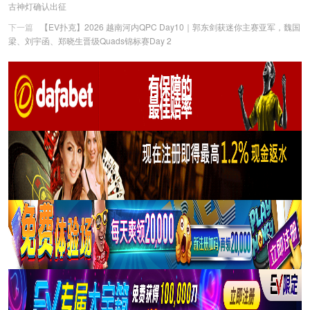
古神灯确认出征
下一篇
【EV扑克】2026 越南河内QPC Day10｜郭东剑获迷你主赛亚军，魏国
梁、刘宇函、郑晓生晋级Quads锦标赛Day 2