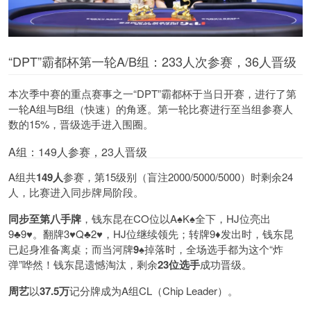
“DPT”霸都杯第一轮A/B组：233人次参赛，36人晋级
本次季中赛的重点赛事之一“DPT”霸都杯于当日开赛，进行了第
一轮A组与B组（快速）的角逐。第一轮比赛进行至当组参赛人
数的15%，晋级选手进入围圈。
A组：149人参赛，23人晋级
A组共
149人
参赛，第15级别（盲注2000/5000/5000）时剩余24
人，比赛进入同步牌局阶段。
同步至第八手牌
，钱东昆在CO位以A♠️K♠️全下，HJ位亮出
9♣️9♥️。翻牌3♥️Q♣️2♥️，HJ位继续领先；转牌9♦️发出时，钱东昆
已起身准备离桌；而当河牌
9♠️
掉落时，全场选手都为这个“炸
弹”哗然！钱东昆遗憾淘汰，剩余
23位选手
成功晋级。
周艺
以
37.5万
记分牌成为A组CL（Chip Leader）。