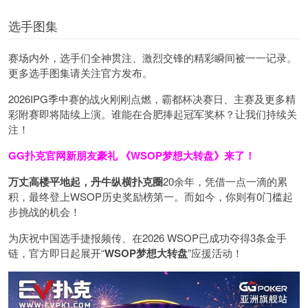
选手图集
赛场内外，选手们全神贯注、激烈交锋的精彩瞬间被一一记录。
更多选手图集请关注官方发布。
2026IPG季中赛的战火刚刚点燃，霸都杯决赛日、主赛及更多精
彩附赛即将陆续上演。谁能在合肥捧起冠军奖杯？让我们持续关
注！
GG扑克官网新朋友豪礼
《WSOP梦想大转盘》来了！
万丈高楼平地起，丹牛纵横扑克圈
20余年，凭借一点一滴的累
积，最终登上WSOP历史奖励榜第一。而如今，你则有0门槛起
步挑战的机会！
为庆祝中国选手捷报频传、在2026 WSOP已成功夺得3条金手
链，官方即日起展开“
WSOP
梦想大转盘
”应援活动！