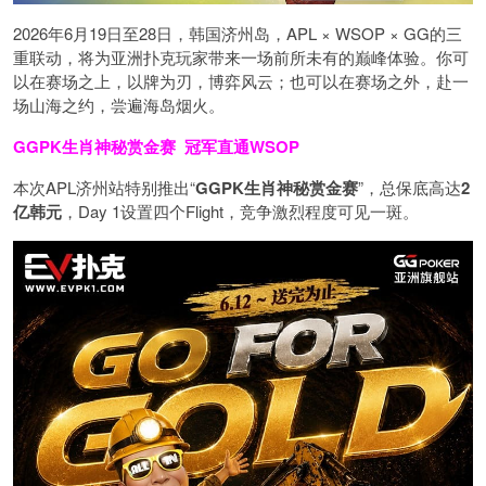
2026年6月19日至28日，韩国济州岛，APL × WSOP × GG的三
重联动，将为亚洲扑克玩家带来一场前所未有的巅峰体验。
你可
以在赛场之上，以牌为刃，博弈风云；也可以在赛场之外，赴一
场山海之约，尝遍海岛烟火。
GGPK生肖神秘赏金赛
冠军直通WSOP
本次APL济州站特别推出“
GGPK
生肖神秘赏金赛
”，总保底高达
2
亿韩元
，Day 1设置四个Flight，竞争激烈程度可见一斑。