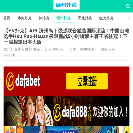
首页
博狗扑克
神扑克
蜗牛扑克
天龙扑克
红龙扑克
新葡京棋牌
红星扑克
扑克之星
比特币扑克
【EV扑克】APL济州岛｜强强联合塑造国际顶流！中国台湾
选手Hsu Pao-Hsuan极限鏖战5小时斩获主赛王者桂冠！下
一届相邀日本大阪
德州扑克平台推荐 发布于 2026-06-29
分类：
蜗牛扑克
阅读(25)
评论(0)