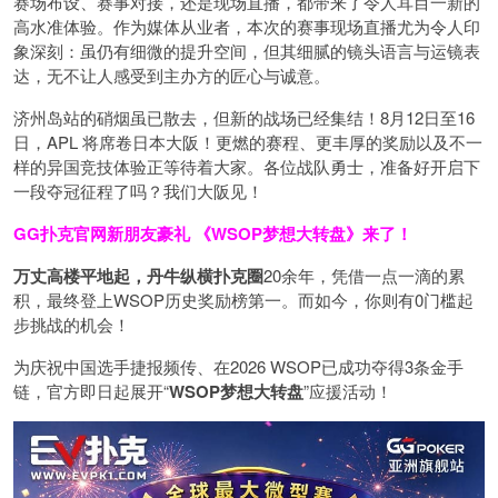
赛场布设、赛事对接，还是现场直播，都带来了令人耳目一新的
高水准体验。作为媒体从业者，本次的赛事现场直播尤为令人印
象深刻：虽仍有细微的提升空间，但其细腻的镜头语言与运镜表
达，无不让人感受到主办方的匠心与诚意。
济州岛站的硝烟虽已散去，但新的战场已经集结！8月12日至16
日，APL 将席卷日本大阪！更燃的赛程、更丰厚的奖励以及不一
样的异国竞技体验正等待着大家。各位战队勇士，准备好开启下
一段夺冠征程了吗？我们大阪见！
GG扑克官网新朋友豪礼
《WSOP梦想大转盘》来了！
万丈高楼平地起，丹牛纵横扑克圈
20余年，凭借一点一滴的累
积，最终登上WSOP历史奖励榜第一。而如今，你则有0门槛起
步挑战的机会！
为庆祝中国选手捷报频传、在2026 WSOP已成功夺得3条金手
链，官方即日起展开“
WSOP
梦想大转盘
”应援活动！