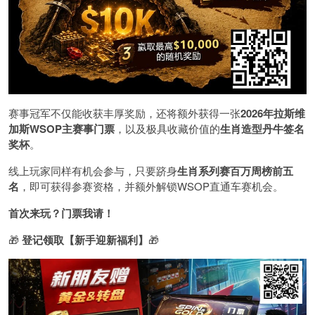
赛事冠军不仅能收获丰厚奖励，还将额外获得一张
2026
年拉斯维
加斯
WSOP
主赛事门票
，以及极具收藏价值的
生肖造型丹牛签名
奖杯
。
线上玩家同样有机会参与，只要跻身
生肖系列赛百万周榜前五
名
，即可获得参赛资格，并额外解锁WSOP直通车赛机会。
首次来玩？门票我请！
🎁
登记领取【新手迎新福利】
🎁