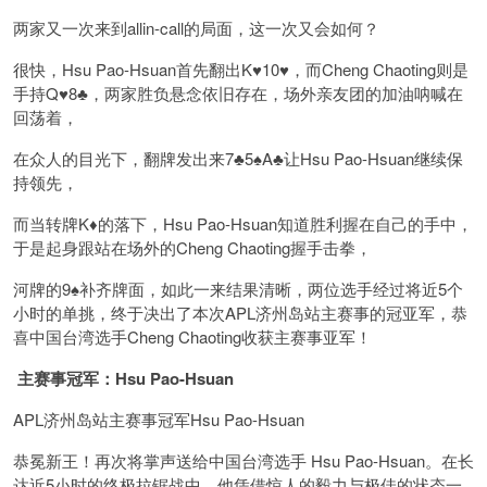
两家又一次来到allin-call的局面，这一次又会如何？
很快，Hsu Pao-Hsuan首先翻出K♥️10♥️，而Cheng Chaoting则是
手持Q♥️8♣️，两家胜负悬念依旧存在，场外亲友团的加油呐喊在
回荡着，
在众人的目光下，翻牌发出来7♣️5♠️A♣️让Hsu Pao-Hsuan继续保
持领先，
而当转牌K♦️的落下，Hsu Pao-Hsuan知道胜利握在自己的手中，
于是起身跟站在场外的Cheng Chaoting握手击拳，
河牌的9♠️补齐牌面，如此一来结果清晰，两位选手经过将近5个
小时的单挑，终于决出了本次APL济州岛站主赛事的冠亚军，恭
喜中国台湾选手Cheng Chaoting收获主赛事亚军！
主赛事冠军：Hsu Pao-Hsuan
APL济州岛站主赛事冠军Hsu Pao-Hsuan
恭冕新王！再次将掌声送给中国台湾选手 Hsu Pao-Hsuan。在长
达近5小时的终极拉锯战中，他凭借惊人的毅力与极佳的状态一