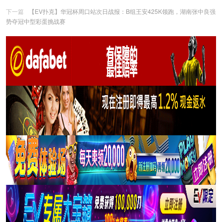
下一篇
【EV扑克】华冠杯周口站次日战报：B组王安425K领跑，湖南张中良强
势夺冠中型彩蛋挑战赛