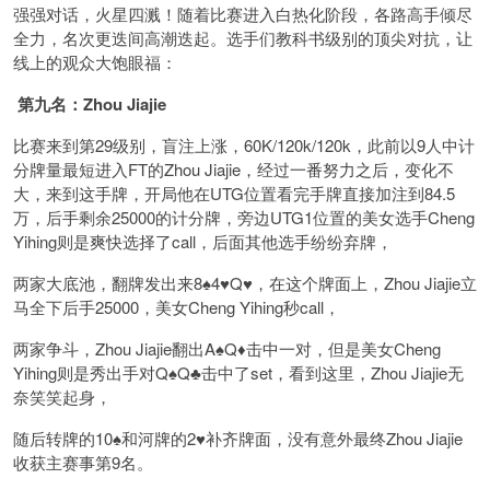
强强对话，火星四溅！随着比赛进入白热化阶段，各路高手倾尽
全力，名次更迭间高潮迭起。选手们教科书级别的顶尖对抗，让
线上的观众大饱眼福：
第九名：Zhou Jiajie
比赛来到第29级别，盲注上涨，60K/120k/120k，此前以9人中计
分牌量最短进入FT的Zhou Jiajie，经过一番努力之后，变化不
大，来到这手牌，开局他在UTG位置看完手牌直接加注到84.5
万，后手剩余25000的计分牌，旁边UTG1位置的美女选手Cheng
Yihing则是爽快选择了call，后面其他选手纷纷弃牌，
两家大底池，翻牌发出来8♠️4♥️Q♥️，在这个牌面上，Zhou Jiajie立
马全下后手25000，美女Cheng Yihing秒call，
两家争斗，Zhou Jiajie翻出A♠️Q♦️击中一对，但是美女Cheng
Yihing则是秀出手对Q♠️Q♣️击中了set，看到这里，Zhou Jiajie无
奈笑笑起身，
随后转牌的10♠️和河牌的2♥️补齐牌面，没有意外最终Zhou Jiajie
收获主赛事第9名。