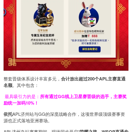
整套晋级体系设计丰富多元，
合计放出
超过200个
APL主赛直通
名额
。其中包含：
最具吸引力的是：
所有通过
GG
线上卫星赛晋级的选手，主赛奖
励统一加码
10%
！
依托
APL济州站与GG的深度战略合作，这项世界级顶级赛事资
源也正式落地亚洲赛场。
APL济州岛站赛事期间，现场同步开启“
荣耀之路
—WSOP
直通专