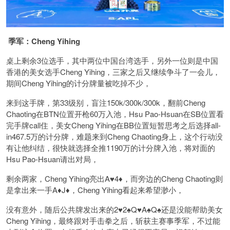
季军：Cheng Yihing
桌上剩余3位选手，其中两位中国台湾选手，另外一位则是中国
香港的美女选手Cheng Yihing，三家之后又继续争斗了一会儿，
期间Cheng Yihing的计分牌量被吃掉不少，
来到这手牌，第33级别，盲注150k/300k/300k，翻前Cheng
Chaoting在BTN位置开枪60万入池，Hsu Pao-Hsuan在SB位置看
完手牌call住，美女Cheng Yihing在BB位置短暂思考之后选择all-
in467.5万的计分牌，难题来到Cheng Chaoting身上，这个行动没
有让他纠结，很快就选择全推1190万的计分牌入池，将对面的
Hsu Pao-Hsuan请出对局，
剩余两家，Cheng Yihing亮出A♥️4♦️，而旁边的Cheng Chaoting则
是拿出来一手A♦️J♦️，Cheng Yihing看起来希望渺小，
没有意外，随后公共牌发出来的2♥️2♠️Q♥️A♠️Q♠️还是没能帮助美女
Cheng Yihing，最终跟对手击拳之后，斩获主赛事季军，不过能