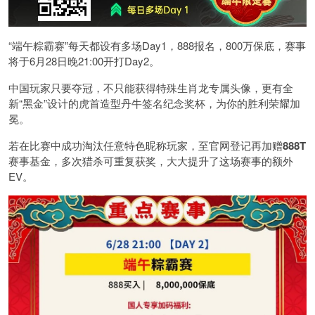
“端午粽霸赛”每天都设有多场Day1，888报名，800万保底，赛事
将于6月28日晚21:00开打Day2。
中国玩家只要夺冠，不只能获得特殊生肖龙专属头像，更有全
新“黑金”设计的虎首造型丹牛签名纪念奖杯，为你的胜利荣耀加
冕。
若在比赛中成功淘汰任意特色昵称玩家，至官网登记再加赠
888T
赛事基金，多次猎杀可重复获奖，大大提升了这场赛事的额外
EV。