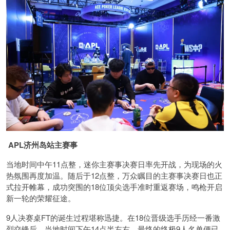
APL济州岛站主赛事
当地时间中午11点整，迷你主赛事决赛日率先开战，为现场的火
热氛围再度加温。随后于12点整，万众瞩目的主赛事决赛日也正
式拉开帷幕，成功突围的18位顶尖选手准时重返赛场，鸣枪开启
新一轮的荣耀征途。
9人决赛桌FT的诞生过程堪称迅捷。在18位晋级选手历经一番激
烈交锋后，当地时间下午14点半左右，最终的终极9人名单便已