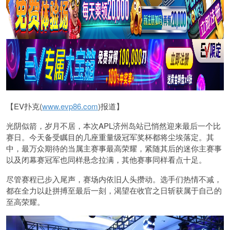
【EV扑克(
www.evp86.com
)报道】
光阴似箭，岁月不居，本次APL济州岛站已悄然迎来最后一个比
赛日。今天备受瞩目的几座重量级冠军奖杯都将尘埃落定。其
中，最万众期待的当属主赛事最高荣耀，紧随其后的迷你主赛事
以及闭幕赛冠军也同样悬念拉满，其他赛事同样看点十足。
尽管赛程已步入尾声，赛场内依旧人头攒动。选手们热情不减，
都在全力以赴拼搏至最后一刻，渴望在收官之日斩获属于自己的
至高荣耀。