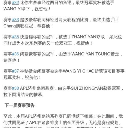
赛事
#32
迷你主赛事经过两日的角逐，最终冠军奖杯被选手
WANG YI拿下，祝贺他！
赛事
#33
超级豪客赛同样经过两天赛程的比拼，最终由选手Li
Chang摘取桂冠，恭喜他！
赛事
#35
快速锦标赛的冠军，被选手ZHANG YAN夺取，如此也
同样成为本次系列赛的又一位双冠王，祝贺他！
赛事
#36
闭幕豪客赛的冠军，由选手WANG YAN TSUNG带走，
恭喜他！
赛事
#37
神秘赏金闭幕赛被选手WANG YI CHAO斩获该项目赛事
冠军奖杯，祝贺他！
赛事
#38
APL济州岛闭幕赛，由选手SUI ZHONGYAN获得冠军，
拉下圆满结束的帷幕。
下一届赛事预告
至此，本届APL济州岛站系列赛已圆满落下帷幕！在此期间，我
们共同见证了APL在诸多维度上的全面升级，无论是赛程规划、