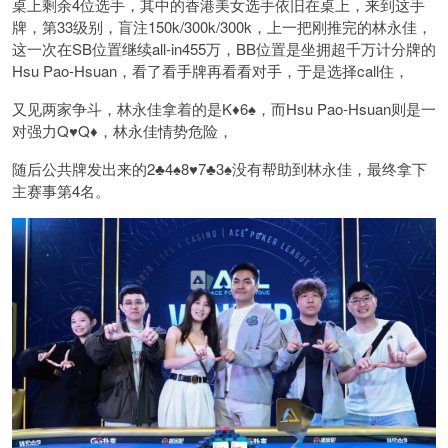
桌上剩余4位选手，其中的香港美女选手依旧在桌上，来到这手
牌，第33级别，盲注150k/300k/300k，上一把刚推完的林永佳，
这一次在SB位置继续all-in455万，BB位置是坐拥超千万计分牌的
Hsu Pao-Hsuan，看了看手牌再看看对手，于是选择call住，
又见两家争斗，林永佳拿着的是K♦️6♠️，而Hsu Pao-Hsuan则是一
对强力Q♥️Q♦️，林永佳情势危险，
随后公共牌发出来的2♣️4♠️8♥️7♣️3♠️没有帮助到林永佳，最终拿下
主赛事第4名。