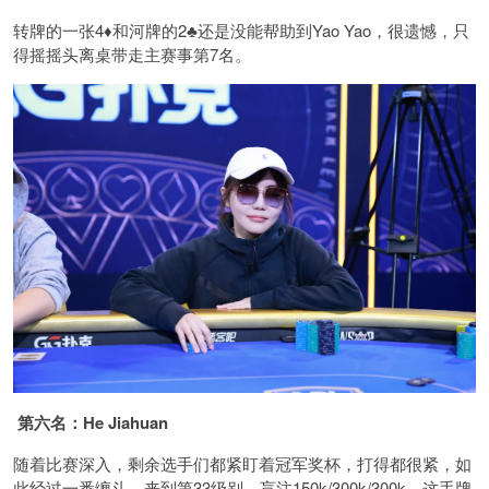
转牌的一张4♦️和河牌的2♣️还是没能帮助到Yao Yao，很遗憾，只
得摇摇头离桌带走主赛事第7名。
第六名：He Jiahuan
随着比赛深入，剩余选手们都紧盯着冠军奖杯，打得都很紧，如
此经过一番缠斗，来到第33级别，盲注150k/300k/300k，这手牌