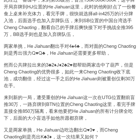
开局弃牌到HJ位置的He Jiahuan这里，此时的他刚好点了一份餐
食上桌来补充体力，看完手牌，很快就选择all-in425万的计分牌
入池，后面选手也加入弃牌队伍，来到SB位置的中国台湾选手
Cheng Chaoting，翻看自己的手牌后爽快接下对手挑战全推395
万，BB选手则也是加入弃牌队伍，
两家单挑，He Jiahuan翻出手对4♠️4♣️，而对面的Cheng Chaoting
则是秀出强力Q♥️Q♣️，He Jiahuan还需要更多帮助，
然而公共牌拉出来的3♣️2♦️J♦️2♣️2♥️都帮助两家击中了葫芦，但是
Cheng Chaoting的优势很多，如此一来Cheng Chaoting收下底
池，成功翻倍，经过这一手之后的He Jiahuan则被重创仅剩30万
在手。
来到新的一局，遭受重创的He Jiahuan这一次在UTG位置翻前盲
推30万，一路弃牌到BTN位置的Cheng Chaoting这里，看完手牌
直接全推850万隔离，看来他要把He Jiahuan的所有计分牌全吃
下，后面的大小盲选手如他所愿都弃牌，
又是两家单挑，He Jiahuan边吃边翻出Q♥️3♥️，而Cheng
Chaoting则是亮出K♣️3♦️，这一次结果又如何？