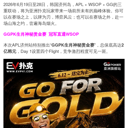
2026年6月19日至28日，韩国济州岛，APL × WSOP × GG的三
重联动，将为亚洲扑克玩家带来一场前所未有的巅峰体验。
你可
以在赛场之上，以牌为刃，博弈风云；也可以在赛场之外，赴一
场山海之约，尝遍海岛烟火。
GGPK生肖神秘赏金赛
冠军直通WSOP
本次APL济州站特别推出“
GGPK
生肖神秘赏金赛
”，总保底高达
2
亿韩元
，Day 1设置四个Flight，竞争激烈程度可见一斑。