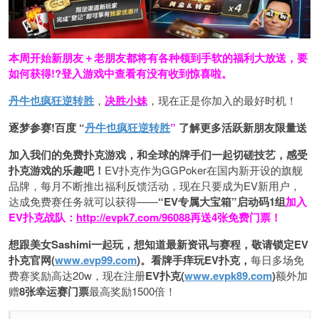
本周开始新朋友＋老朋友都将有各种领到手软的福利大放送，要
如何获得!?登入游戏中查看有没有收到惊喜啦。
丹牛也疯狂逆转胜
，
决胜小妹
，现在正是你加入的最好时机！
逐梦参赛!百度 “
丹牛也疯狂逆转胜
”
了解更多
活跃新朋友限量送
加入我们的免费扑克游戏，和全球的牌手们一起切磋技艺，感受
扑克游戏的乐趣吧！
EV扑克作为GGPoker在国内新开设的旗舰
品牌，每月不断推出福利反馈活动，现在只要成为EV新用户，
达成免费赛任务就可以获得——
“EV专属大宝箱”启动码1组
加入
EV扑克战队：
http://evpk7.com/96088
再送4张免费门票！
想跟美女Sashimi一起玩，
想知道最新资讯与赛程，
敬请锁定EV
扑克官网(
www.evp99.com
)。
看牌手痒玩EV扑克，
每日多场免
费赛奖励高达20w，现在注册
EV扑克(
www.evpk89.com
)
额外加
赠
8张幸运赛门票
最高奖励1500倍！