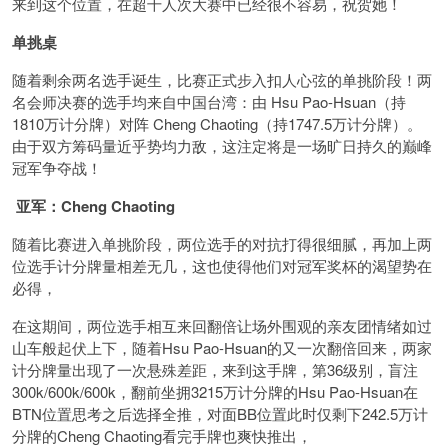
来到这个位置，在超千人次大赛中已经很不容易，祝贺她！
单挑桌
随着剩余两名选手诞生，比赛正式步入扣人心弦的单挑阶段！两
名会师决赛的选手均来自中国台湾：由 Hsu Pao-Hsuan（持
1810万计分牌）对阵 Cheng Chaoting（持1747.5万计分牌）。
由于双方筹码量近乎势均力敌，这注定将是一场旷日持久的巅峰
冠军争夺战！
亚军：Cheng Chaoting
随着比赛进入单挑阶段，两位选手的对抗打得很细腻，再加上两
位选手计分牌量相差无几，这也使得他们对冠军奖杯的渴望势在
必得，
在这期间，两位选手相互来回翻倍让场外围观的亲友团情绪如过
山车般起伏上下，随着Hsu Pao-Hsuan的又一次翻倍回来，两家
计分牌量出现了一次悬殊差距，来到这手牌，第36级别，盲注
300k/600k/600k，翻前坐拥3215万计分牌的Hsu Pao-Hsuan在
BTN位置思考之后选择全推，对面BB位置此时仅剩下242.5万计
分牌的Cheng Chaoting看完手牌也爽快推出，