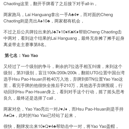
Chaoting这里，翻开手牌看了之后接下对手all-in，
两家跑马，Lai Hanguang拿出一手A♣️4♥️，而对面的Cheng
Chaoting则是亮出A♠️10♣️，两家都有机会，
不过之后公共牌拉出来的J♣️7♦️10♦️K♣️K♦️帮助Cheng Chaoting击
中两对，看到这个结果的Lai Hanguang，最终无奈摊了摊手起身
离桌带走主赛事第8名。
第七名：Yao Yao
又经过了一个级别的争斗，剩余的7位选手相互纠缠，来到这个
级别，第31级别，盲注100k/200k/200k，翻前UTG位置中国台湾
选手Hsu Pao-Hsuan开枪40万入池，弃牌到BTN位置Yao Yao这
里，看完手牌的他很快全推后手210万，其他选手弃牌围观，行
动回到Hsu Pao-Hsuan身上，看到对手这个行动，摇了摇头思考
良久，最终还是选择了call，
两家对垒，Yao Yao亮出一对J♥️J♦️，而Hsu Pao-Hsuan则是手持
A♠️Q♠️，此时的Yao Yao已经站了起来，
很快，翻牌发出来10♦️Q♥️4♣️帮助击中一对，将Yao Yao盖帽，