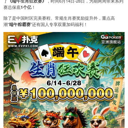
了
《端午生肖狂欢赛》
，时间6月14日-28日，为期两周带来系列
赛总保底
1
个亿
！
除了是中国时区完美赛程、常规生肖赛奖励提升外，重点高
潮“
端午粽霸赛
”还有国人专享双重加码福利！