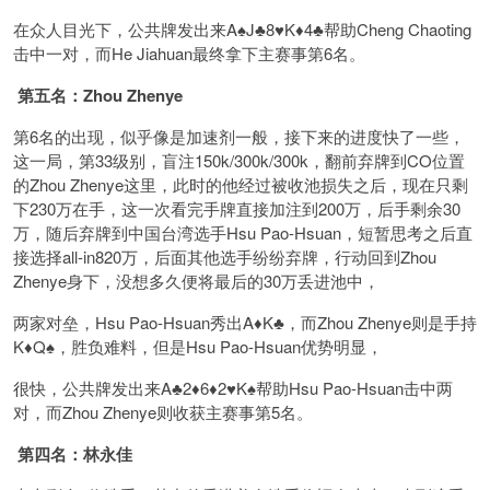
在众人目光下，公共牌发出来A♠️J♣️8♥️K♦️4♣️帮助Cheng Chaoting
击中一对，而He Jiahuan最终拿下主赛事第6名。
第五名：Zhou Zhenye
第6名的出现，似乎像是加速剂一般，接下来的进度快了一些，
这一局，第33级别，盲注150k/300k/300k，翻前弃牌到CO位置
的Zhou Zhenye这里，此时的他经过被收池损失之后，现在只剩
下230万在手，这一次看完手牌直接加注到200万，后手剩余30
万，随后弃牌到中国台湾选手Hsu Pao-Hsuan，短暂思考之后直
接选择all-in820万，后面其他选手纷纷弃牌，行动回到Zhou
Zhenye身下，没想多久便将最后的30万丢进池中，
两家对垒，Hsu Pao-Hsuan秀出A♦️K♣️，而Zhou Zhenye则是手持
K♦️Q♠️，胜负难料，但是Hsu Pao-Hsuan优势明显，
很快，公共牌发出来A♣️2♦️6♦️2♥️K♠️帮助Hsu Pao-Hsuan击中两
对，而Zhou Zhenye则收获主赛事第5名。
第四名：林永佳