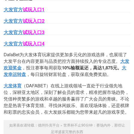
大发官方
试玩入口1
大发官
方
试玩入口2
大发官
方
试玩入口3
大发官
方
试玩入口4
DafaBet
为大发体育玩家提供更加多元化的游戏选择，也展现了
大发平台在内容更新与品质把控方面持续投入的专业态度。
大发
欢迎奖金
，投注赛事每周获取
10%输额返还，高达1,875元。
大
发幸运转盘
，每日旋转财富轮盘，获取保底免费奖励。
大发体育
（DAFABET）在线上游戏领域一直处于行业领先地
位，深耕亚太地区，深刻了解会员的需求，精准把握市场趋势，
凭借种类繁多的游戏和卓越的服务赢得了广大会员的青睐。不论
您是热衷于体育竞猜、寻找休闲娱乐、喜欢现场体验，还是棋牌
和彩票的忠实会员，在大发娱乐都能为您带来超凡的游戏享受。
如果喜欢请转载：
德州扑克平台
»
世界杯不止90分钟：赛场内外，那些让
足球盛宴完整的东西