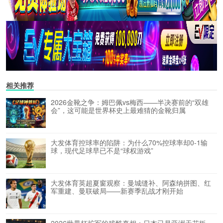
相关推荐
2026金靴之争：姆巴佩vs梅西——半决赛前的“双雄
会”，这可能是世界杯史上最难猜的金靴归属
大发体育控球率的陷阱：为什么70%控球率却0-1输
球，现代足球早已不是“球权游戏”
大发体育英超夏窗观察：曼城缝补、阿森纳拼图、红
军重建、曼联破局——新赛季乱战才刚开始