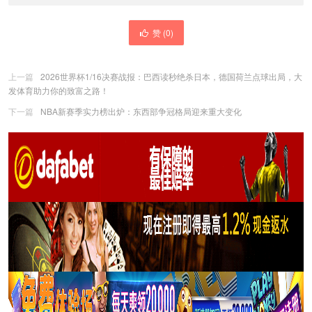
赞 (
0
)
上一篇
2026世界杯1/16决赛战报：巴西读秒绝杀日本，德国荷兰点球出局，大
发体育助力你的致富之路！
下一篇
NBA新赛季实力榜出炉：东西部争冠格局迎来重大变化