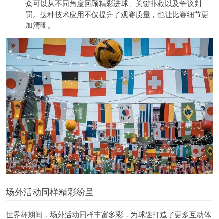
众可以从不同角度回顾精彩进球、关键扑救以及争议判
罚。这种技术应用不仅提升了观赛质量，也让比赛细节更
加清晰。
场外活动同样精彩纷呈
世界杯期间，场外活动同样丰富多彩，为球迷打造了更多互动体