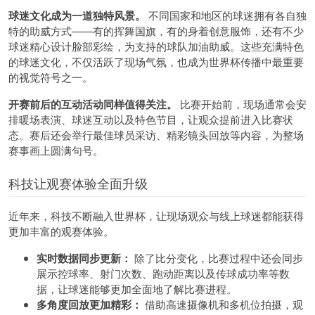
球迷文化成为一道独特风景。
不同国家和地区的球迷拥有各自独
特的助威方式——有的挥舞国旗，有的身着创意服饰，还有不少
球迷精心设计脸部彩绘，为支持的球队加油助威。这些充满特色
的球迷文化，不仅活跃了现场气氛，也成为世界杯传播中最重要
的视觉符号之一。
开赛前后的互动活动同样值得关注。
比赛开始前，现场通常会安
排暖场表演、球迷互动以及特色节目，让观众提前进入比赛状
态。赛后还会举行最佳球员采访、精彩镜头回放等内容，为整场
赛事画上圆满句号。
科技让观赛体验全面升级
近年来，科技不断融入世界杯，让现场观众与线上球迷都能获得
更加丰富的观赛体验。
实时数据同步更新：
除了比分变化，比赛过程中还会同步
展示控球率、射门次数、跑动距离以及传球成功率等数
据，让球迷能够更加全面地了解比赛进程。
多角度回放更加精彩：
借助高速摄像机和多机位拍摄，观