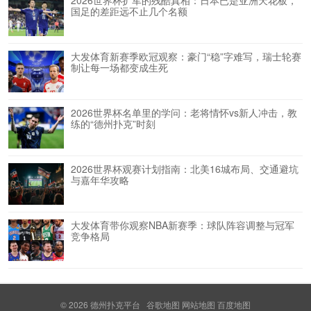
2026世界杯扩军的残酷真相：日本已是亚洲天花板，
国足的差距远不止几个名额
大发体育新赛季欧冠观察：豪门“稳”字难写，瑞士轮赛
制让每一场都变成生死
2026世界杯名单里的学问：老将情怀vs新人冲击，教
练的“德州扑克”时刻
2026世界杯观赛计划指南：北美16城布局、交通避坑
与嘉年华攻略
大发体育带你观察NBA新赛季：球队阵容调整与冠军
竞争格局
© 2026
德州扑克平台
谷歌地图
网站地图
百度地图