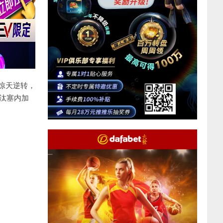
演惊天逆转，
淘汰塞内加