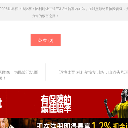
2026世界杯1/16决赛：比利时让二追三3-2逆转塞内加尔，加时点球绝杀惊险晋级，
力你的致富之路！
赞 (
0
)
的活雕像，为民族记忆而
迈博体育 科利尔恢复训练，山猫头号
路！