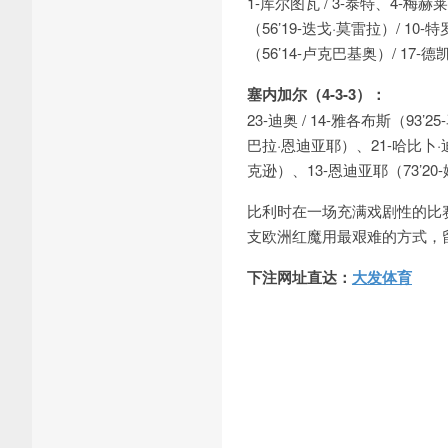
1-库尔图瓦 / 3-泰特、4-梅赫
（56’19-迭戈·莫雷拉）/ 10
（56’14-卢克巴基奥）/ 17-
塞内加尔（4-3-3）：
23-迪奥 / 14-雅各布斯（93’
巴拉·恩迪亚耶）、21-哈比卜·迪亚
克逊）、13-恩迪亚耶（73’20
比利时在一场充满戏剧性的比赛
支欧洲红魔用最艰难的方式，
下注网址直达：
大发体育