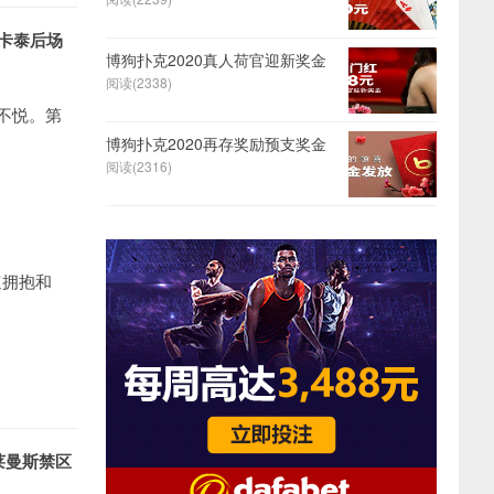
亚卡泰后场
博狗扑克2020真人荷官迎新奖金
阅读(2338)
不悦。第
博狗扑克2020再存奖励预支奖金
阅读(2316)
速拥抱和
莱曼斯禁区