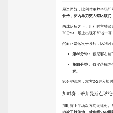
易边再战，比利时主帅半场即
长传，萨内单刀突入禁区破门
两球落后之下，比利时主帅紧
70分钟，场上出现不和谐一幕
然而正是这次争吵后，比利时
第86分钟：
穆尼耶右路
第89分钟：
特罗萨德左
解。
90分钟战罢，双方2-2进入加
加时赛：蒂莱曼斯点球绝
加时赛上半场双方均无建树。
内被干扰倒地，裁判经VAR