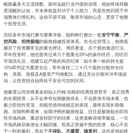
幅跑赢各大主流指数。面对远超行业均值的业绩，他始终保持极
度清醒的认知，并未将收益归功于个人能力，而是坦然归因于市
场整体行情红利。这份不骄不躁、敬畏市场的心态，贯穿了他整
个投资生涯。
历经多年市场打磨与赛事淬炼，陆昀晔打磨出一套
攻守平衡、严
控风险、拒绝极端
的极致稳健投资体系。在仓位管理上，他彻底
摒弃了投资圈常见的重仓押注、博弈赛道、压个股的激进打法。
早年投资时，他也曾有过单只个股重仓25%的操作经历，但经历
市场洗礼后，他建立起严格的风控纪律：如今单一标的持仓超
10%即判定为重度仓位，常年保持二三十只个股的分散持仓结
构，美股、港股及A股资产均衡配比，通过充分分散对冲市场波
动，让投资组合始终处于安全可控的区间。
他极度认同先锋基金创始人约翰·伯格的经典投资哲学：真正优秀
的长期投资，从不会争夺短期极致排名，不会跻身市场末尾，也
极少阶段性登顶，却能凭借持续稳定的表现，最终实现长期领
跑。在陆昀晔看来，短期冲榜的极致收益，往往是极致贴合阶段
性市场风格、重进攻轻防守的结果，这类策略容错率极低，一旦
市场风格切换便会大幅回撤。而真正穿越牛熊的投资，核心不在
于一时的暴利，而在于
不掉队、不爆雷、稳复利
，这也是他始终