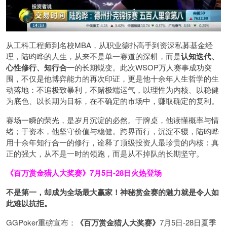
从工科工程师到名校MBA，从职业德扑高手到资深私募基金经
理，陆昀晔的人生，从来不是单一赛道的深耕，而是
认知迭代、
心性修行、知行合一
的长期蜕变。此次WSOP万人赛事成功突
围，不仅是他博弈能力的再次印证，更是他十余年人生哲学的生
动落地：不追极致暴利，不赌极端运气，以理性为内核、以稳健
为底色、以长期为目标，在不确定的市场中，赚取确定的复利。
赛场一瞬的荣光，是岁月沉淀的必然。于牌桌，他读懂概率与情
绪；于资本，他坚守价值与稳健。跨界而行，沉淀不辍，陆昀晔
用十余年知行合一的修行，诠释了顶级投资人最珍贵的内核：真
正的强大，从不是一时的领跑，而是从不掉队的长期坚守。
《百万赏金猎人大奖赛》
7月5日-28日火热登场
不是第一，却成为全场最大赢家！神秘赏金赛的魅力就是令人如
此难以抗拒。
GGPoker重磅宣布：
《百万赏金猎人大奖赛》
7月5日-28日夏季