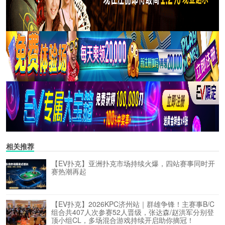
相关推荐
【EV扑克】亚洲扑克市场持续火爆，四站赛事同时开
赛热潮再起
【EV扑克】2026KPC济州站｜群雄争锋！主赛事B/C
组合共407人次参赛52人晋级，张达森/赵洪军分别登
顶小组CL，多场混合游戏持续开启助你摘冠！