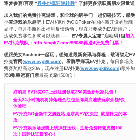
逐梦参赛!百度 “
丹牛也疯狂逆转胜
”
了解更多
活跃新朋友限量送
加入我们的免费扑克游戏，和全球的牌手们一起切磋技艺，感受
扑克游戏的乐趣吧！
EV扑克作为GGPoker在国内新开设的旗舰
品牌，每月不断推出福利反馈活动，现在只要成为EV新用户，
达成免费赛任务就可以获得——
“EV专属大宝箱”启动码1组
加入
EV扑克战队：
http://evpk7.com/96088
再送4张免费门票！
想跟美女Sashimi一起玩，
想知道最新资讯与赛程，
敬请锁定EV
扑克官网(
www.evp99.com
)。
看牌手痒玩EV扑克，
每日多场免
费赛奖励高达20w，现在注册
EV扑克(
www.evpk89.com
)
额外加
赠
8张幸运赛门票
最高奖励1500倍！
好消息 EV扑克GG上线注册领取350美金新玩家礼包！
全天24小时随机将掉落现金红包至牌局底池或玩家余额!快
体验吧
EV扑克GG
全新中文旗舰站
追求高EV
的决定
就是扑克的本
质
EV扑克娱乐场强势上线疯狂送钱，注册免费转老虎機100
次！国际认证最安心！