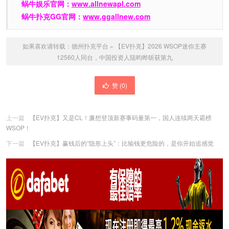
蜗牛娱乐官网：
www.allnewapl.com
蜗牛扑克GG官网：
www.ggallnew.com
如果喜欢请转载：
德州扑克平台
»
【EV扑克】2026 WSOP迷你主赛
12560人同台，中国投资人陆昀晔斩获第九
赞 (
0
)
上一篇
【EV扑克】又是CL！廉想登顶新赛事码量第一，国人连续两天霸榜
WSOP！
下一篇
【EV扑克】赢钱后的“隐形上头”：比输钱更危险的，是你开始追感觉