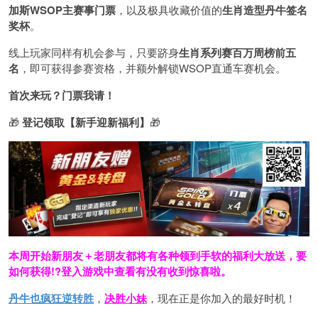
加斯
WSOP
主赛事门票
，以及极具收藏价值的
生肖造型丹牛签名
奖杯
。
线上玩家同样有机会参与，只要跻身
生肖系列赛百万周榜前五
名
，即可获得参赛资格，并额外解锁WSOP直通车赛机会。
首次来玩？门票我请！
🎁
登记领取【新手迎新福利】
🎁
本周开始新朋友＋老朋友都将有各种领到手软的福利大放送，要
如何获得!?登入游戏中查看有没有收到惊喜啦。
丹牛也疯狂逆转胜
，
决胜小妹
，现在正是你加入的最好时机！