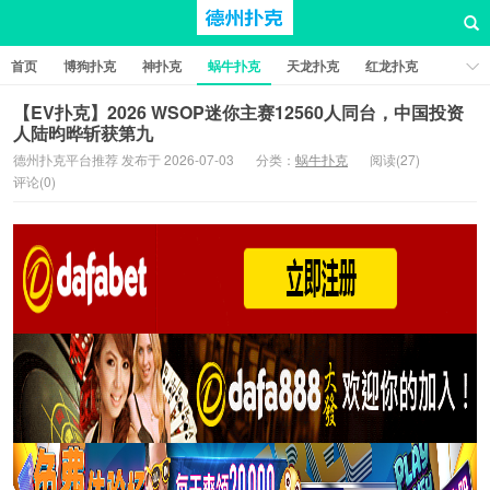
首页
博狗扑克
神扑克
蜗牛扑克
天龙扑克
红龙扑克
新葡京棋牌
红星扑克
扑克之星
比特币扑克
【EV扑克】2026 WSOP迷你主赛12560人同台，中国投资
人陆昀晔斩获第九
德州扑克平台推荐 发布于 2026-07-03
分类：
蜗牛扑克
阅读(27)
评论(0)