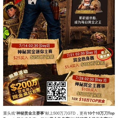
重头戏“
神秘赏金主赛事
”献上500万刀GTD，更有
10
个
10
万刀
Top