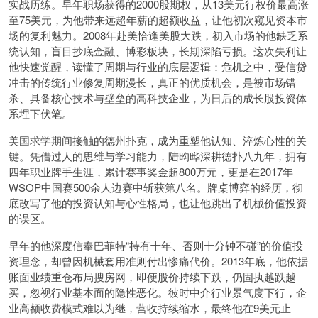
实战历练。早年职场获得的2000股期权，从13美元行权价最高涨
至75美元，为他带来远超年薪的超额收益，让他初次窥见资本市
场的复利魅力。2008年赴美恰逢美股大跌，初入市场的他缺乏系
统认知，盲目抄底金融、博彩板块，长期深陷亏损。这次失利让
他快速觉醒，读懂了周期与行业的底层逻辑：危机之中，受信贷
冲击的传统行业修复周期漫长，真正的优质机会，是被市场错
杀、具备核心技术与壁垒的高科技企业，为日后的成长股投资体
系埋下伏笔。
美国求学期间接触的德州扑克，成为重塑他认知、淬炼心性的关
键。凭借过人的思维与学习能力，陆昀晔深耕德扑八九年，拥有
四年职业牌手生涯，累计赛事奖金超800万元，更是在2017年
WSOP中国赛500余人边赛中斩获第八名。牌桌博弈的经历，彻
底改写了他的投资认知与心性格局，也让他跳出了机械价值投资
的误区。
早年的他深度信奉巴菲特“持有十年、否则十分钟不碰”的价值投
资理念，却曾因机械套用准则付出惨痛代价。2013年底，他依据
账面业绩重仓布局搜房网，即便股价持续下跌，仍固执越跌越
买，忽视行业基本面的隐性恶化。彼时中介行业景气度下行，企
业高额收费模式难以为继，营收持续缩水，最终他在9美元止