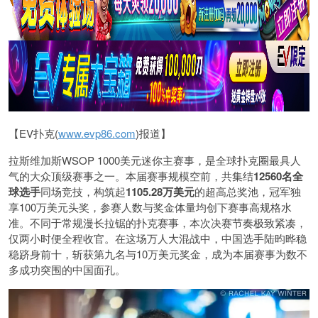
【EV扑克(
www.evp86.com
)报道】
拉斯维加斯WSOP 1000美元迷你主赛事，是全球扑克圈最具人
气的大众顶级赛事之一。本届赛事规模空前，共集结
12560名全
球选手
同场竞技，构筑起
1105.28万美元
的超高总奖池，冠军独
享100万美元头奖，参赛人数与奖金体量均创下赛事高规格水
准。不同于常规漫长拉锯的扑克赛事，本次决赛节奏极致紧凑，
仅两小时便全程收官。在这场万人大混战中，中国选手陆昀晔稳
稳跻身前十，斩获第九名与10万美元奖金，成为本届赛事为数不
多成功突围的中国面孔。