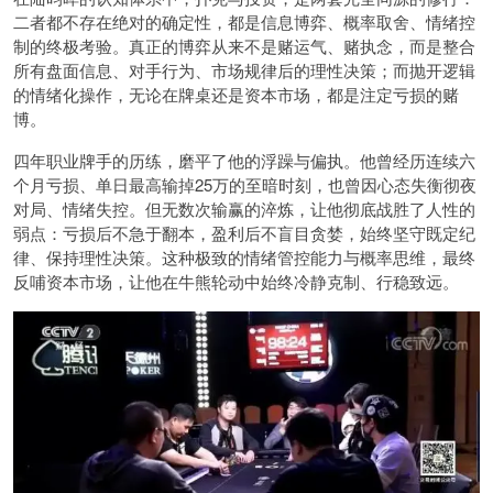
二者都不存在绝对的确定性，都是信息博弈、概率取舍、情绪控
制的终极考验。真正的博弈从来不是赌运气、赌执念，而是整合
所有盘面信息、对手行为、市场规律后的理性决策；而抛开逻辑
的情绪化操作，无论在牌桌还是资本市场，都是注定亏损的赌
博。
四年职业牌手的历练，磨平了他的浮躁与偏执。他曾经历连续六
个月亏损、单日最高输掉25万的至暗时刻，也曾因心态失衡彻夜
对局、情绪失控。但无数次输赢的淬炼，让他彻底战胜了人性的
弱点：亏损后不急于翻本，盈利后不盲目贪婪，始终坚守既定纪
律、保持理性决策。这种极致的情绪管控能力与概率思维，最终
反哺资本市场，让他在牛熊轮动中始终冷静克制、行稳致远。