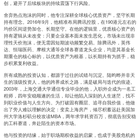
创，避开了后续板块的持续震荡下行风险。
舍弃热点泡沫的同时，他专注深耕全球核心优质资产，坚守长期
持有理念。2016年9月，他精准布局腾讯控股，在190港元左右的
均价区间逆势加仓、长期坚守。在他的逻辑里，优质核心资产的
持有逻辑从未改变：只要企业基本面未发生恶化，市场未出现非
理性天价泡沫，便无需因短期波动频繁交易。除腾讯外，英伟
达、恒瑞医药、摩根大通等全球各赛道龙头企业，均是其基金长
期重仓的核心标的，以优质资产为根基，以长期持有为抓手，稳
步积累复利收益。
所有成熟的投资认知，都源于过往的试错与沉淀。陆昀晔并非天
生的顶级投资人，他的跨界成长之路，满是破局与迭代的痕迹。
2003年，上海交通大学通信专业毕业的他，入职外企成为一名工
程师，四年安稳顺遂的生活，却让他陷入深刻的人生迷茫，找不
到职业价值与人生方向。为打破固有圈层、追寻自我价值，他做
出了旁人难以理解的决定：变卖上海房产，倾尽积蓄远赴美国加
州大学洛杉矶分校攻读MBA，两年求学耗资百万，彻底告别安稳
的工科赛道，奔赴陌生的资本市场。
他与投资的结缘，始于职场期权收益的启蒙，也成于美股危机的