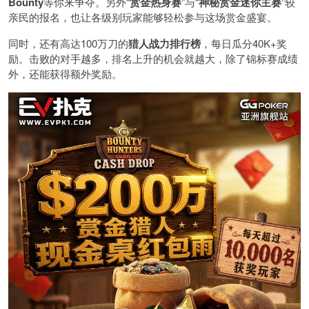
Bounty
等你来争夺。另外“
赏金热身赛
”与“
神秘赏金迷你主赛
”较
亲民的报名，也让各级别玩家能够轻松参与这场赏金盛宴。
同时，还有高达100万刀的
猎人战力排行榜
，每日瓜分40K+奖
励。击败的对手越多，排名上升的机会就越大，除了锦标赛成绩
外，还能获得额外奖励。