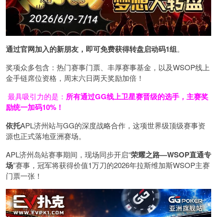
通过官网加入的新朋友，即可免费获得转盘启动码
1
组
。
奖项众多包含：热门赛事门票、丰厚赛事基金，以及WSOP线上
金手链席位资格，
周末六日两天奖励加倍！
最具吸引力的是：
所有通过
GG
线上卫星赛晋级的选手，主赛奖
励统一加码
10%
！
依托
APL济州站与GG的深度战略合作，这项世界级顶级赛事资
源也正式落地亚洲赛场。
APL济州岛站赛事期间，现场同步开启“
荣耀之路
—WSOP
直通专
场
”赛事，冠军将获得价值1万刀的2026年拉斯维加斯WSOP主赛
门票一张！