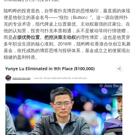
陆昀晔的投资底色，自带着扑克博弈的思维烙印，最直观的体现
便是他创立的基金名号——“纽扣（Button）”。这一源自德州扑
克的专业术语，指代牌桌上位置最优、主动权最强的庄家位。在
他的认知里，投资与扑克本质相通，从不是被动等待行情馈赠，
而是
占据优势位置、把控决策主动权
的理性博弈，这也是他贯穿
多年职业生涯的核心准则。2016年，陆昀晔在香港合伙创立私募
基金，依托成熟的博弈思维与投研体系，基金成立之初便展现出
稳健的盈利特质。