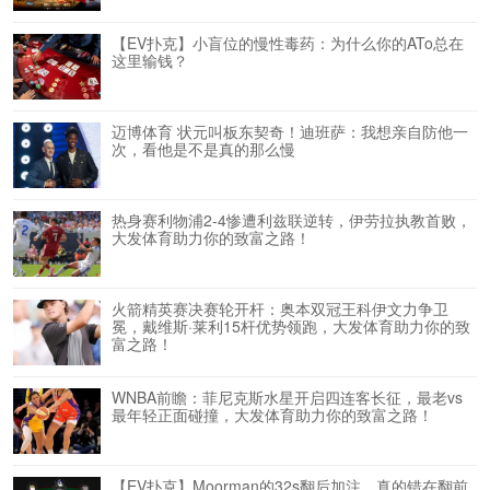
【EV扑克】小盲位的慢性毒药：为什么你的ATo总在
这里输钱？
迈博体育 状元叫板东契奇！迪班萨：我想亲自防他一
次，看他是不是真的那么慢
热身赛利物浦2-4惨遭利兹联逆转，伊劳拉执教首败，
大发体育助力你的致富之路！
火箭精英赛决赛轮开杆：奥本双冠王科伊文力争卫
冕，戴维斯·莱利15杆优势领跑，大发体育助力你的致
富之路！
WNBA前瞻：菲尼克斯水星开启四连客长征，最老vs
最年轻正面碰撞，大发体育助力你的致富之路！
【EV扑克】Moorman的32s翻后加注，真的错在翻前