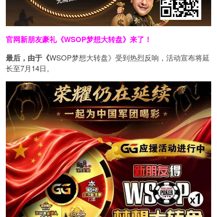
官网新朋友豪礼
《WSOP梦想大转盘》来了！
最后，由于《
WSOP梦想大转盘》受到热烈反响，活动宣布将延
长至7月14日。