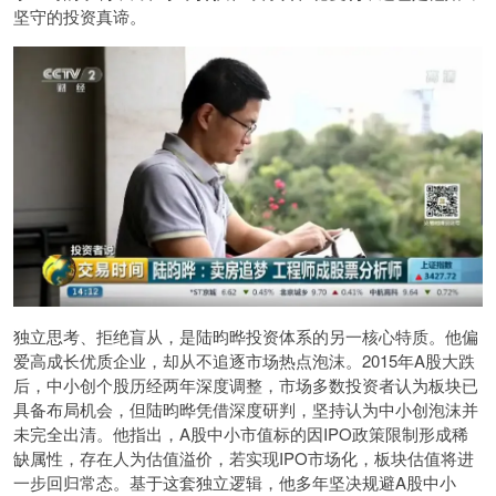
坚守的投资真谛。
独立思考、拒绝盲从，是陆昀晔投资体系的另一核心特质。他偏
爱高成长优质企业，却从不追逐市场热点泡沫。2015年A股大跌
后，中小创个股历经两年深度调整，市场多数投资者认为板块已
具备布局机会，但陆昀晔凭借深度研判，坚持认为中小创泡沫并
未完全出清。他指出，A股中小市值标的因IPO政策限制形成稀
缺属性，存在人为估值溢价，若实现IPO市场化，板块估值将进
一步回归常态。基于这套独立逻辑，他多年坚决规避A股中小