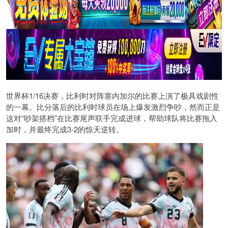
世界杯1/16决赛，比利时对阵塞内加尔的比赛上演了极具戏剧性
的一幕。比分落后的比利时球员在场上爆发激烈争吵，然而正是
这对“吵架搭档”在比赛尾声联手完成进球，帮助球队将比赛拖入
加时，并最终完成3-2的惊天逆转。