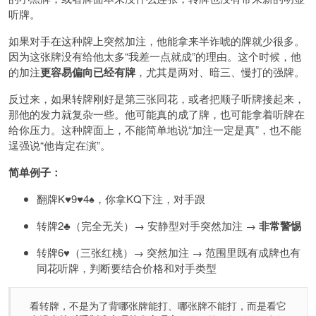
听牌。
如果对手在这种牌上突然加注，他能拿来半诈唬的牌就少很多。
因为这张牌没有给他太多“我差一点就成”的理由。这个时候，他
的加注
更容易偏向已经有牌
，尤其是两对、暗三、慢打的强牌。
反过来，如果转牌刚好是第三张同花，或者把顺子听牌接起来，
那他的发力就复杂一些。他可能真的成了牌，也可能拿着听牌在
给你压力。这种牌面上，不能简单地说“加注一定是真”，也不能
逞强说“他肯定在演”。
简单例子：
翻牌K♥️9♥️4♠️，你拿KQ下注，对手跟
转牌2♣️（完全无关）→ 安静型对手突然加注 →
非常警惕
转牌6♥️（三张红桃）→ 突然加注 → 范围里既有成牌也有
同花听牌，判断要结合价格和对手类型
看转牌，不是为了背哪张牌能打、哪张牌不能打，而是看它