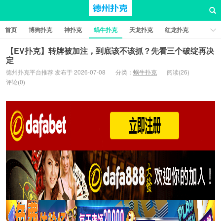
首页
博狗扑克
神扑克
蜗牛扑克
天龙扑克
红龙扑克
新葡京棋牌
红星扑克
扑克之星
比特币扑克
【EV扑克】转牌被加注，到底该不该抓？先看三个破绽再决
定
德州扑克平台推荐 发布于 2026-07-08
分类：
蜗牛扑克
阅读(26)
评论(0)