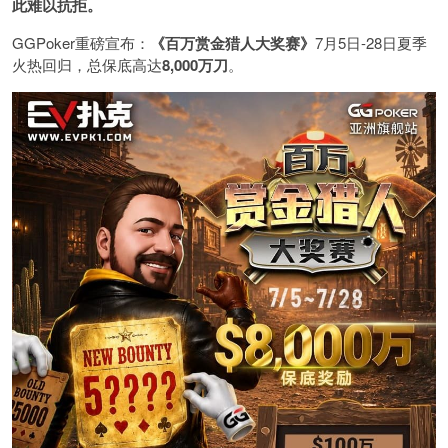
此难以抗拒。
GGPoker重磅宣布：
《百万赏金猎人大奖赛》
7月5日-28日夏季
火热回归，总保底高达
8,000
万刀
。