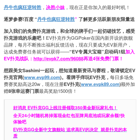
丹牛也疯狂逆转胜
，
决胜小妹
，现在正是你加入的最好时机！
逐梦参赛!百度 “
丹牛也疯狂逆转胜
”
了解更多
活跃新朋友限量送
加入我们的免费扑克游戏，和全球的牌手们一起切磋技艺，感受
扑克游戏的乐趣吧！
EV扑克作为GGPoker在国内新开设的旗舰
品牌，每月不断推出福利反馈活动，现在只要成为EV新用户，
达成免费赛任务就可以获得——
“EV专属大宝箱”启动码1组
加入
EV扑克战队：
http://evpk7.com/96088
再送4张免费门票！
想跟美女Sashimi一起玩，
想知道最新资讯与赛程，
敬请锁定EV
扑克官网(
www.evp99.com
)。
看牌手痒玩EV扑克，
每日多场免
费赛奖励高达20w，现在注册
EV扑克(
www.evpk89.com
)
额外加
赠
8张幸运赛门票
最高奖励1500倍！
好消息 EV扑克GG上线注册领取350美金新玩家礼包！
全天24小时随机将掉落现金红包至牌局底池或玩家余额!快
体验吧
EV扑克GG
全新中文旗舰站
追求高EV
的决定
就是扑克的本
质