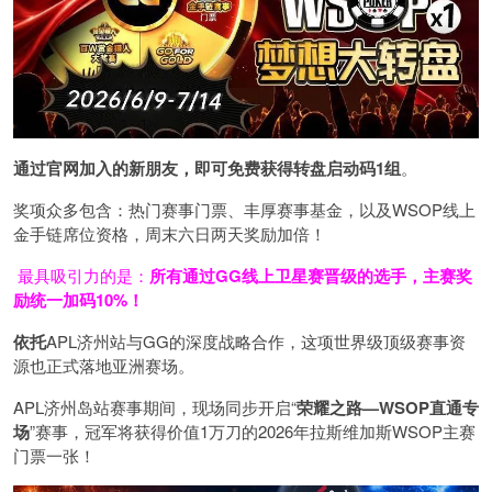
通过官网加入的新朋友，即可免费获得转盘启动码
1
组
。
奖项众多包含：热门赛事门票、丰厚赛事基金，以及WSOP线上
金手链席位资格，
周末六日两天奖励加倍！
最具吸引力的是：
所有通过
GG
线上卫星赛晋级的选手，主赛奖
励统一加码
10%
！
依托
APL济州站与GG的深度战略合作，这项世界级顶级赛事资
源也正式落地亚洲赛场。
APL济州岛站赛事期间，现场同步开启“
荣耀之路
—WSOP
直通专
场
”赛事，冠军将获得价值1万刀的2026年拉斯维加斯WSOP主赛
门票一张！