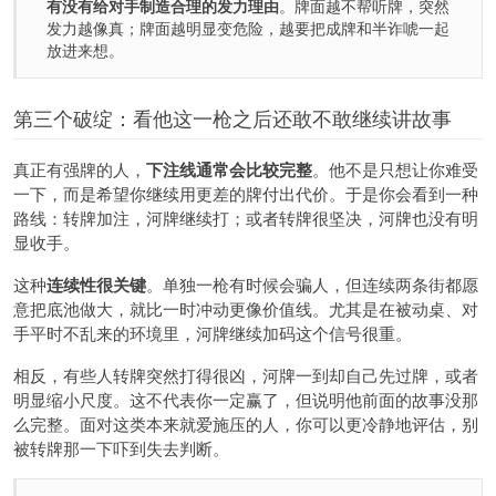
有没有给对手制造合理的发力理由
。牌面越不帮听牌，突然
发力越像真；牌面越明显变危险，越要把成牌和半诈唬一起
放进来想。
第三个破绽：看他这一枪之后还敢不敢继续讲故事
真正有强牌的人，
下注线通常会比较完整
。他不是只想让你难受
一下，而是希望你继续用更差的牌付出代价。于是你会看到一种
路线：转牌加注，河牌继续打；或者转牌很坚决，河牌也没有明
显收手。
这种
连续性很关键
。单独一枪有时候会骗人，但连续两条街都愿
意把底池做大，就比一时冲动更像价值线。尤其是在被动桌、对
手平时不乱来的环境里，河牌继续加码这个信号很重。
相反，有些人转牌突然打得很凶，河牌一到却自己先过牌，或者
明显缩小尺度。这不代表你一定赢了，但说明他前面的故事没那
么完整。面对这类本来就爱施压的人，你可以更冷静地评估，别
被转牌那一下吓到失去判断。