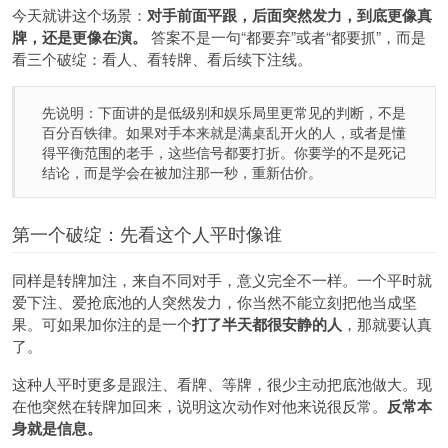
今天就讲这个场景：
对手前面平跟，后面突然发力，到底更像真
牌，还是更像在演。
答案不是一句“都要弃”或者“都要抓”，而是
看三个破绽：看人、看转牌、看后续下注线。
先说明：下面讲的是低级别和娱乐局里更常见的判断，不是
百分百铁律。如果对手本来就是满桌乱开火的人，或者是懂
得平衡范围的老手，这些信号都要打折。你要学的不是死记
结论，而是学会在被加注那一秒，重新估价。
第一个破绽：先看这个人平时像谁
同样是转牌加注，来自不同对手，意义完全不一样。一个平时就
爱下注、爱抢底池的人突然发力，你当然不能立刻把他当成坚
果。可如果加你注的是一个
打了半天都很安静的人
，那就要认真
了。
这种人平时更多是跟注、看牌、等牌，很少主动把底池做大。现
在他突然在转牌加回来，说明这次动作对他来说很反常。
反常本
身就是信息。