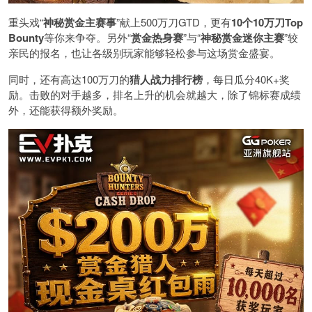
重头戏“
神秘赏金主赛事
”献上500万刀GTD，更有
10
个
10
万刀
Top
Bounty
等你来争夺。另外“
赏金热身赛
”与“
神秘赏金迷你主赛
”较
亲民的报名，也让各级别玩家能够轻松参与这场赏金盛宴。
同时，还有高达100万刀的
猎人战力排行榜
，每日瓜分40K+奖
励。击败的对手越多，排名上升的机会就越大，除了锦标赛成绩
外，还能获得额外奖励。