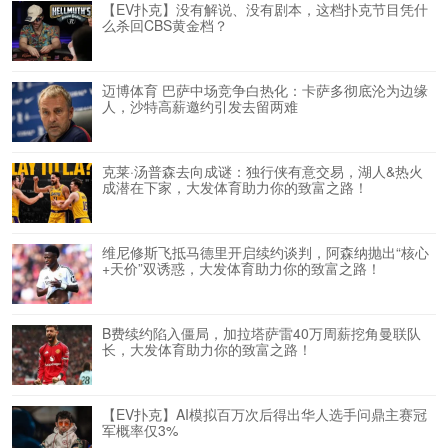
【EV扑克】没有解说、没有剧本，这档扑克节目凭什
么杀回CBS黄金档？
迈博体育 巴萨中场竞争白热化：卡萨多彻底沦为边缘
人，沙特高薪邀约引发去留两难
克莱·汤普森去向成谜：独行侠有意交易，湖人&热火
成潜在下家，大发体育助力你的致富之路！
维尼修斯飞抵马德里开启续约谈判，阿森纳抛出“核心
+天价”双诱惑，大发体育助力你的致富之路！
B费续约陷入僵局，加拉塔萨雷40万周薪挖角曼联队
长，大发体育助力你的致富之路！
【EV扑克】AI模拟百万次后得出华人选手问鼎主赛冠
军概率仅3%