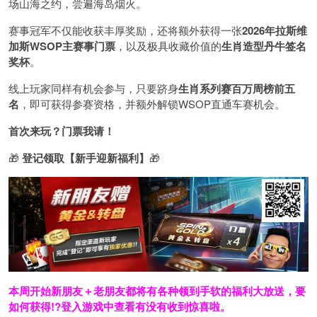
场山海之约，尝遍海岛烟火。
赛事冠军不仅能收获丰厚奖励，还将额外获得一张
2026
年拉斯维
加斯
WSOP
主赛事门票
，以及极具收藏价值的
生肖造型丹牛签名
奖杯
。
线上玩家同样有机会参与，只要跻身
生肖系列赛百万周榜前五
名
，即可获得参赛资格，并额外解锁WSOP直通车赛机会。
首次来玩？门票我请！
🎁
登记领取【新手迎新福利】
🎁
本周开始新朋友＋老朋友都将有各种领到手软的福利大放送，要
如何获得!?登入游戏中查看有没有收到惊喜啦。